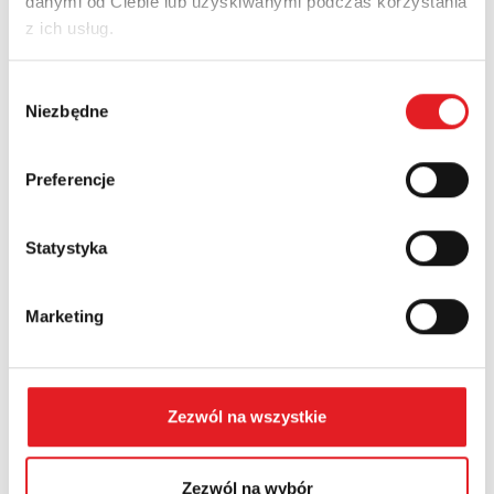
danymi od Ciebie lub uzyskiwanymi podczas korzystania
z ich usług.
Nazwa firmy:
Wybór
Niezbędne
zgody
Numer telefonu:
Preferencje
Statystyka
Województwo:
Marketing
Treść: *
Zezwól na wszystkie
Zezwól na wybór