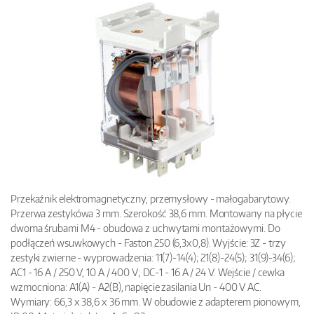
Przekaźnik elektromagnetyczny, przemysłowy - małogabarytowy.
Przerwa zestykówa 3 mm. Szerokość 38,6 mm. Montowany na płycie
dwoma śrubami M4 - obudowa z uchwytami montażowymi. Do
podłączeń wsuwkowych - Faston 250 (6,3x0,8). Wyjście: 3Z - trzy
zestyki zwierne - wyprowadzenia: 11(7)-14(4); 21(8)-24(5); 31(9)-34(6);
AC1 - 16 A / 250 V, 10 A / 400 V; DC-1 - 16 A / 24 V. Wejście / cewka
wzmocniona: A1(A) - A2(B), napięcie zasilania Un - 400 V AC.
Wymiary: 66,3 x 38,6 x 36 mm. W obudowie z adapterem pionowym,