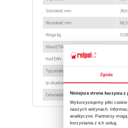
Szerokość mm
38,6
Wysokość mm
66,3
Waga kg
0,0
Klasa ETIM
EC0
Kod EAN
590
Typ przekaźnika
RUC
Zgoda
Ip obudowy
IP 0
Niniejsza strona korzysta z
Cena katalogowa
63.9
Wykorzystujemy pliki cookie
naszych witrynach. Informacj
analityczne. Partnerzy mogą
korzystania z ich usług.