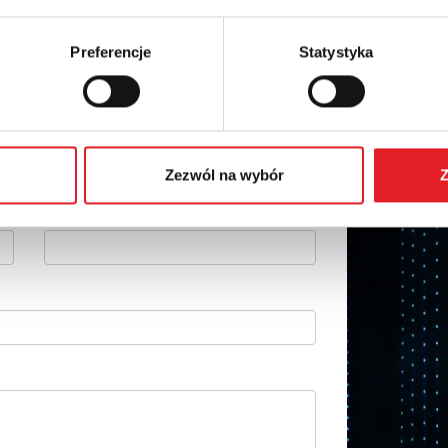
Preferencje
Statystyka
 szczegóły oferty
Adres e-mail: *
Zezwól na wybór
Z
Numer telefonu: