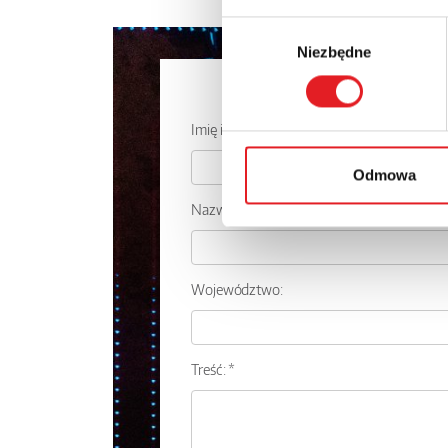
Wybór
Niezbędne
zgody
Zapytaj o
Imię i nazwisko: *
Odmowa
Nazwa firmy:
Województwo:
Treść: *