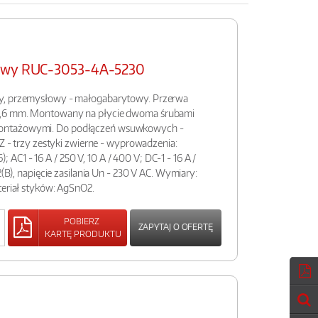
łowy RUC-3053-4A-5230
y, przemysłowy - małogabarytowy. Przerwa
8,6 mm. Montowany na płycie dwoma śrubami
ontażowymi. Do podłączeń wsuwkowych -
3Z - trzy zestyki zwierne - wyprowadzenia:
(6); AC1 - 16 A / 250 V, 10 A / 400 V; DC-1 - 16 A /
2(B), napięcie zasilania Un - 230 V AC. Wymiary:
teriał styków: AgSnO2.
POBIERZ
ZAPYTAJ O OFERTĘ
KARTĘ PRODUKTU