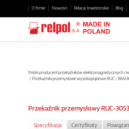
O firmie
Nowości
Relacje Inwestorskie
Blog
Polski producent przekaźników elektromagnetycznych i
Przekaźniki przemysłowe wysokoprądowe RUC
86413
Przekaźnik przemysłowy RUC-305
Specyfikacja
Certyfikaty
Powiązan