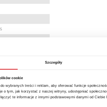
85
01437
0005251078
Szczegóły
0
 plików cookie
9zł + 23% VAT
 do wybranych treści i reklam, aby oferować funkcje społecznoś
e o tym, jak korzystać z naszej witryny, udostępniać społeczno
 łączyć te informacje z innymi podstawowymi danymi od Ciebie