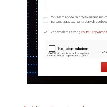
Wyrażam zgodę na przetwarzanie moich 
na temat przetwarzania danych osobo
Zapoznałem z treścią
Polityki Prywatnoś