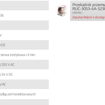
Przekaźnik przem
RUC-3053-4A-523
( 864136 )
136
Zapytaj Relpol o dostę
V
nO2
rzerwa zestykowa ≥3 mm
 / 250 V AC
 / 24 V DC
V AC
odłączeń konektorowych