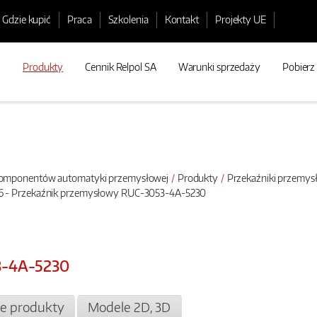
Gdzie kupić
Praca
Szkolenia
Kontakt
Projekty UE
Produkty
Cennik Relpol SA
Warunki sprzedaży
Pobierz
 komponentów automatyki przemysłowej
Produkty
Przekaźniki przemy
6 - Przekaźnik przemysłowy RUC-3053-4A-5230
3-4A-5230
e produkty
Modele 2D, 3D