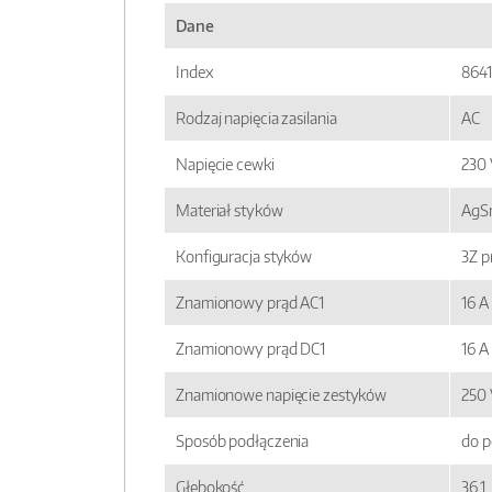
Dane
Index
864
Rodzaj napięcia zasilania
AC
Napięcie cewki
230 
Materiał styków
AgS
Konfiguracja styków
3Z p
Znamionowy prąd AC1
16 A
Znamionowy prąd DC1
16 A
Znamionowe napięcie zestyków
250 
Sposób podłączenia
do p
Głębokość
36,1