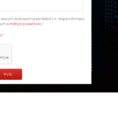
danych osobowych przez Relpol S.A. Więcej informacji
wych w
Polityce prywatności.
*
ci
*