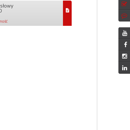
ysłowy
0
pność