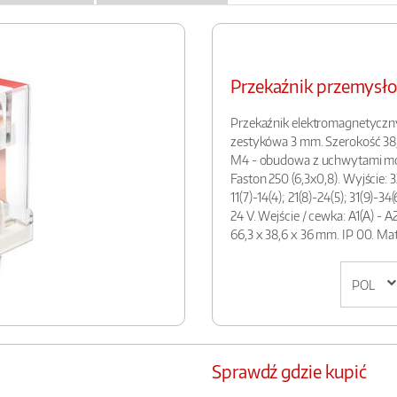
Przekaźnik przemys
Przekaźnik elektromagnetyczn
zestykówa 3 mm. Szerokość 3
M4 - obudowa z uchwytami m
Faston 250 (6,3x0,8). Wyjście: 
11(7)-14(4); 21(8)-24(5); 31(9)-34
24 V. Wejście / cewka: A1(A) - A
66,3 x 38,6 x 36 mm. IP 00. Ma
Sprawdź gdzie kupić