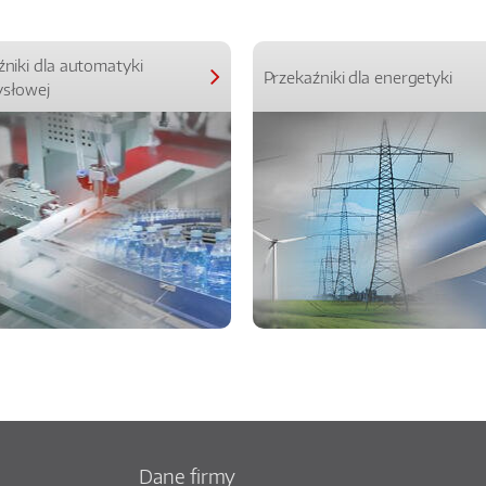
źniki dla automatyki
Przekaźniki dla energetyki
słowej
Dane firmy