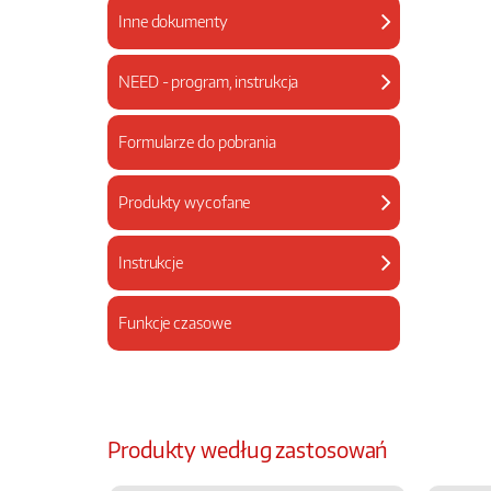
Inne dokumenty
NEED - program, instrukcja
Formularze do pobrania
Produkty wycofane
Instrukcje
Funkcje czasowe
Produkty według zastosowań