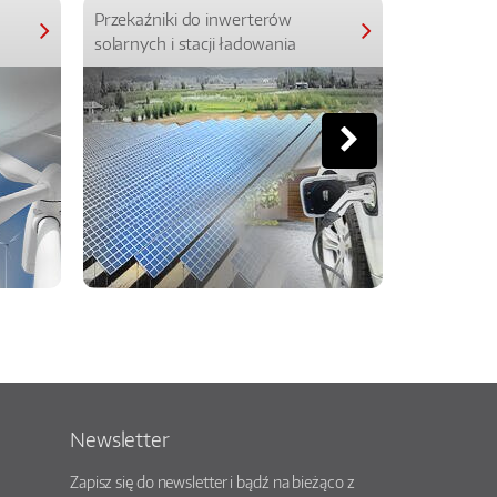
Przekaźniki do inwerterów
Przekaźniki
solarnych i stacji ładowania
Newsletter
Zapisz się do newsletter i bądź na bieżąco z