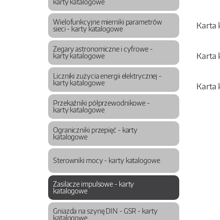
karty katalogowe
Wielofunkcyjne mierniki parametrów
Karta 
sieci - karty katalogowe
Zegary astronomiczne i cyfrowe -
Karta
karty katalogowe
Liczniki zużycia energii elektrycznej -
karty katalogowe
Karta
Przekaźniki półprzewodnikowe -
karty katalogowe
Ograniczniki przepięć - karty
katalogowe
Sterowniki mocy - karty katalogowe
Zasilacze impulsowe - karty
katalogowe
Gniazda na szynę DIN - GSR - karty
katalogowe