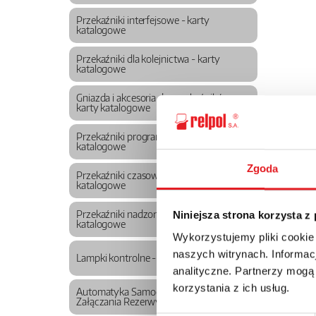
Przekaźniki interfejsowe - karty
katalogowe
Przekaźniki dla kolejnictwa - karty
katalogowe
Gniazda i akcesoria do przekaźników -
karty katalogowe
Przekaźniki programowalne - karty
katalogowe
Zgoda
Przekaźniki czasowe - karty
katalogowe
Przekaźniki nadzorcze - karty
Niniejsza strona korzysta z
katalogowe
Wykorzystujemy pliki cookie
naszych witrynach. Informacj
Lampki kontrolne - karty katalogowe
analityczne. Partnerzy mogą
korzystania z ich usług.
Automatyka Samoczynnego
Załączania Rezerwy SZR