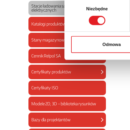
Wybór
Stacje ładowania samochodów
Niezbędne
zgody
elektrycznych
Katalogi produktów
Stany magazynowe
Odmowa
Cennik Relpol SA
Certyfikaty produktów
Certyfikaty ISO
Modele 2D, 3D – biblioteka rysunków
Bazy dla projektantów