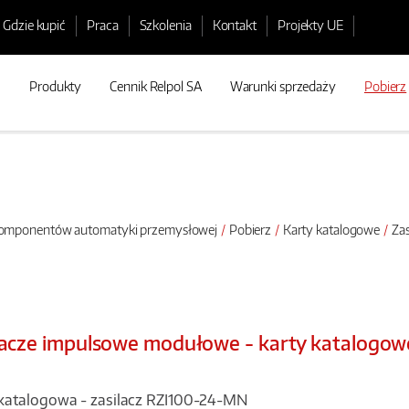
Gdzie kupić
Praca
Szkolenia
Kontakt
Projekty UE
Produkty
Cennik Relpol SA
Warunki sprzedaży
Pobierz
 komponentów automatyki przemysłowej
Pobierz
Karty katalogowe
Zas
lacze impulsowe modułowe - karty katalogow
katalogowa - zasilacz RZI100-24-MN