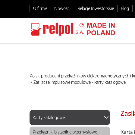
O firmie
Nowości
Relacje Inwestorskie
Blog
Polski producent przekaźników elektromagnetycznych i
Zasilacze impulsowe modułowe - karty katalogowe
Zasi
Karty katalogowe
Karta 
Przekaźniki bistabilne przemysłowe -