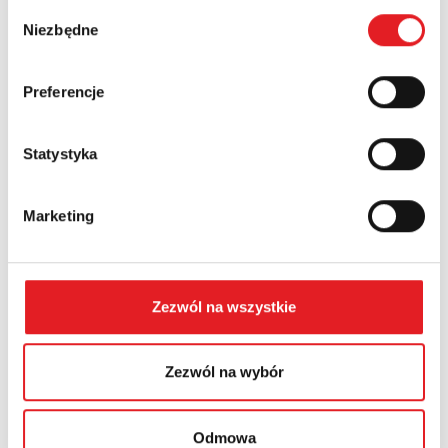
Wybór
Niezbędne
Numer telefonu:
zgody
Preferencje
Województwo:
Statystyka
Treść: *
Marketing
Zezwól na wszystkie
Wyrażam zgodę na przetwarzanie moich danych
osobowych przez Relpol S.A. Więcej informacji na temat
Zezwól na wybór
przetwarzania danych osobowych w
Polityce prywatności.
*
Zapoznałem z treścią
Polityki Prywatności
*
Odmowa