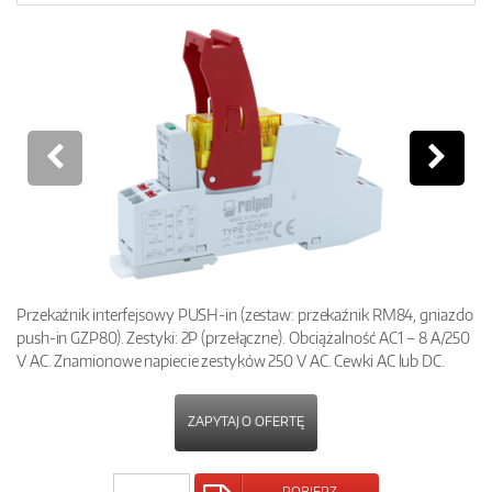
Przekaźnik interfejsowy PUSH-in (zestaw: przekaźnik RM84, gniazdo
push-in GZP80). Zestyki: 2P (przełączne). Obciążalność AC1 – 8 A/250
V AC. Znamionowe napiecie zestyków 250 V AC. Cewki AC lub DC.
ZAPYTAJ O OFERTĘ
POBIERZ