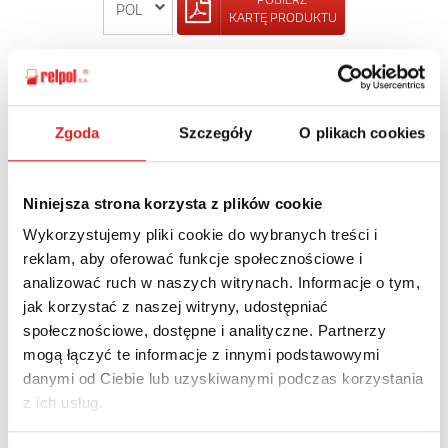
KARTĘ PRODUKTU
POWRÓT
Zgoda
Szczegóły
O plikach cookies
Zapytaj o szczegóły oferty
Niniejsza strona korzysta z plików cookie
Wykorzystujemy pliki cookie do wybranych treści i
Imię i nazwisko: *
reklam, aby oferować funkcje społecznościowe i
analizować ruch w naszych witrynach. Informacje o tym,
jak korzystać z naszej witryny, udostępniać
Adres e-mail: *
społecznościowe, dostępne i analityczne. Partnerzy
mogą łączyć te informacje z innymi podstawowymi
danymi od Ciebie lub uzyskiwanymi podczas korzystania
Nazwa firmy:
z ich usług.