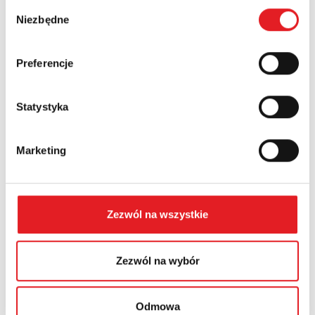
Wybór
Niezbędne
Numer telefonu:
zgody
Preferencje
Województwo:
Statystyka
Treść: *
Marketing
Zezwól na wszystkie
Wyrażam zgodę na przetwarzanie moich danych
osobowych przez Relpol S.A. Więcej informacji na temat
Zezwól na wybór
przetwarzania danych osobowych w
Polityce prywatności.
*
Zapoznałem z treścią
Polityki Prywatności
*
Odmowa