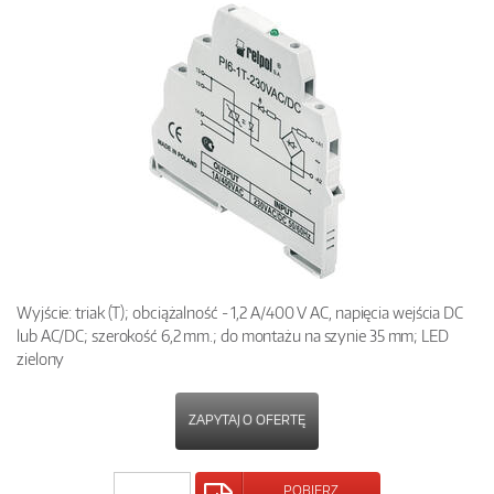
Wyjście: triak (T); obciążalność - 1,2 A/400 V AC, napięcia wejścia DC
lub AC/DC; szerokość 6,2 mm.; do montażu na szynie 35 mm; LED
zielony
ZAPYTAJ O OFERTĘ
POBIERZ