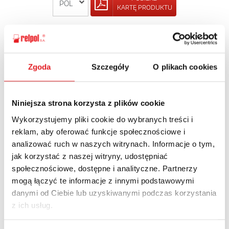
KARTĘ PRODUKTU
POWRÓT
Zgoda
Szczegóły
O plikach cookies
Zapytaj o szczegóły oferty
Niniejsza strona korzysta z plików cookie
Wykorzystujemy pliki cookie do wybranych treści i
Imię i nazwisko: *
reklam, aby oferować funkcje społecznościowe i
analizować ruch w naszych witrynach. Informacje o tym,
jak korzystać z naszej witryny, udostępniać
Adres e-mail: *
społecznościowe, dostępne i analityczne. Partnerzy
mogą łączyć te informacje z innymi podstawowymi
danymi od Ciebie lub uzyskiwanymi podczas korzystania
Nazwa firmy:
z ich usług.