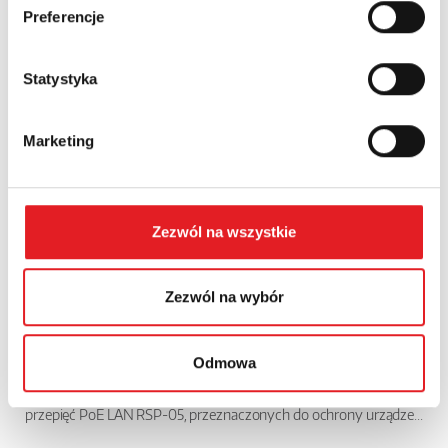
1-RSR25...
Preferencje
Relpol wprowadza do oferty nowoczesny przekaźnik
półprzewodnikowy interfejsowy KSR-1-RSR25-B. Jest to
rozwiązanie prz...
Statystyka
Marketing
Zezwól na wszystkie
Zezwól na wybór
Nowe ograniczniki przepięć PoE LAN – ochrona
danych...
Odmowa
Relpol rozszerza ofertę zabezpieczeń o serię ograniczników
przepięć PoE LAN RSP-05, przeznaczonych do ochrony urządze...