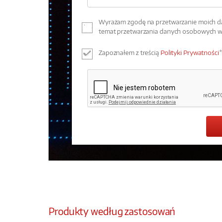
Wyrażam zgodę na przetwarzanie moich dan
temat przetwarzania danych osobowych 
Zapoznałem z treścią
Polityki Prywatności
*
Produkty według zastosowań