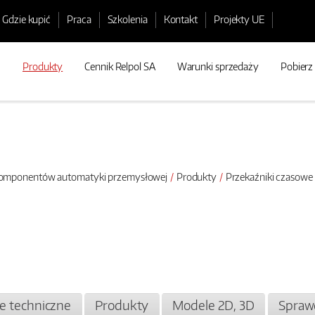
Gdzie kupić
Praca
Szkolenia
Kontakt
Projekty UE
Produkty
Cennik Relpol SA
Warunki sprzedaży
Pobierz
 komponentów automatyki przemysłowej
Produkty
Przekaźniki czasowe
je techniczne
Produkty
Modele 2D, 3D
Spraw