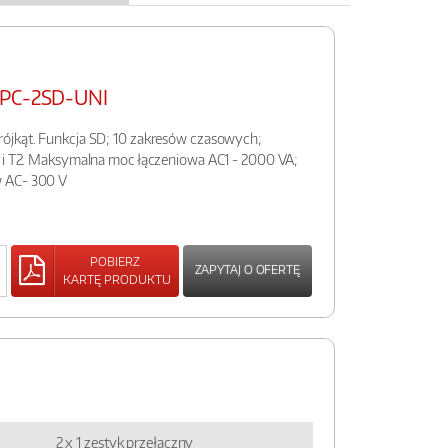
RPC-2SD-UNI
ójkąt. Funkcja SD; 10 zakresów czasowych;
1 i T2. Maksymalna moc łączeniowa AC1 - 2000 VA;
w AC- 300 V
POBIERZ
ZAPYTAJ O OFERTĘ
KARTĘ PRODUKTU
2 x 1 zestyk przełączny