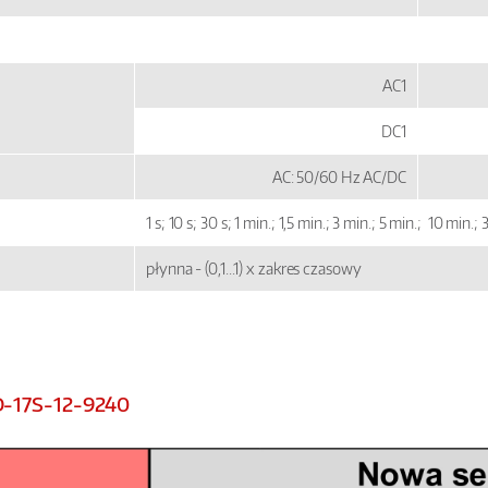
AC1
DC1
AC: 50/60 Hz AC/DC
1 s; 10 s; 30 s; 1 min.; 1,5 min.; 3 min.; 5 min.; 10 min.;
płynna - (0,1...1) x zakres czasowy
D-17S-12-9240