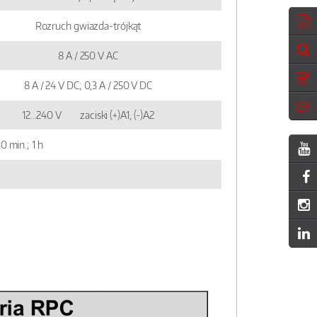
Rozruch gwiazda-trójkąt
8 A / 250 V AC
8 A / 24 V DC; 0,3 A / 250 V DC
12...240 V zaciski (+)A1, (-)A2
 30 min.; 1 h