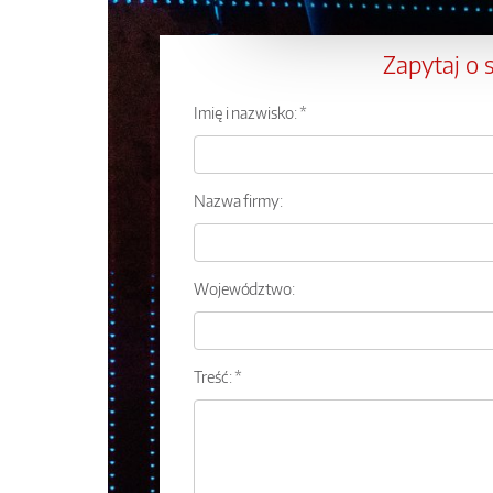
Zapytaj o 
Imię i nazwisko: *
Nazwa firmy:
Województwo:
Treść: *