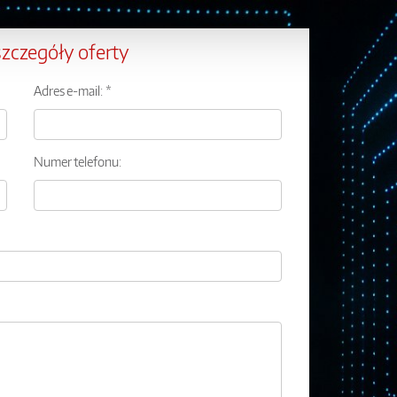
szczegóły oferty
Adres e-mail: *
Numer telefonu: