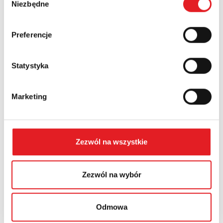
Niezbędne
zgody
Preferencje
Województwo:
Statystyka
Treść: *
Marketing
Zezwól na wszystkie
Wyrażam zgodę na przetwarzanie moich danych
osobowych przez Relpol S.A. Więcej informacji na temat
przetwarzania danych osobowych w
Polityce prywatności.
*
Zezwól na wybór
Zapoznałem z treścią
Polityki Prywatności
*
Odmowa