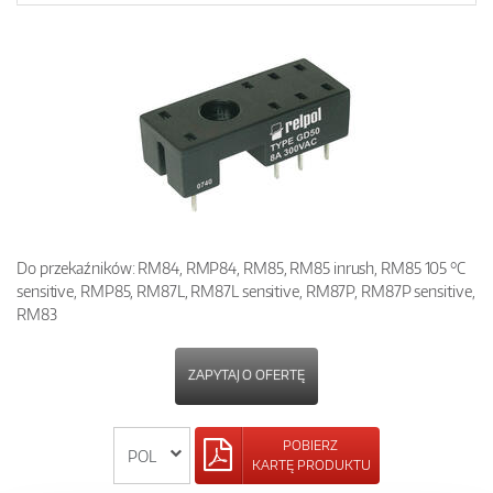
Do przekaźników: RM84, RMP84, RM85, RM85 inrush, RM85 105 °C
sensitive, RMP85, RM87L, RM87L sensitive, RM87P, RM87P sensitive,
RM83
ZAPYTAJ O OFERTĘ
POBIERZ
KARTĘ PRODUKTU