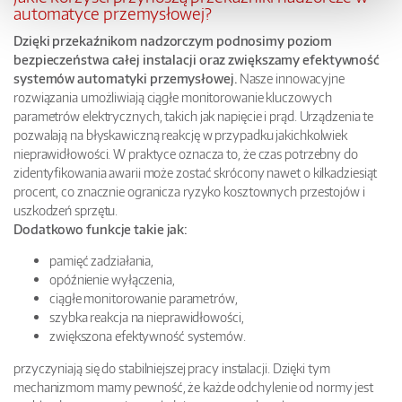
automatyce przemysłowej?
Dzięki przekaźnikom nadzorczym podnosimy poziom
bezpieczeństwa całej instalacji oraz zwiększamy efektywność
systemów automatyki przemysłowej.
Nasze innowacyjne
rozwiązania umożliwiają ciągłe monitorowanie kluczowych
parametrów elektrycznych, takich jak napięcie i prąd. Urządzenia te
pozwalają na błyskawiczną reakcję w przypadku jakichkolwiek
nieprawidłowości. W praktyce oznacza to, że czas potrzebny do
zidentyfikowania awarii może zostać skrócony nawet o kilkadziesiąt
procent, co znacznie ogranicza ryzyko kosztownych przestojów i
uszkodzeń sprzętu.
Dodatkowo funkcje takie jak:
pamięć zadziałania,
opóźnienie wyłączenia,
ciągłe monitorowanie parametrów,
szybka reakcja na nieprawidłowości,
zwiększona efektywność systemów.
przyczyniają się do stabilniejszej pracy instalacji. Dzięki tym
mechanizmom mamy pewność, że każde odchylenie od normy jest