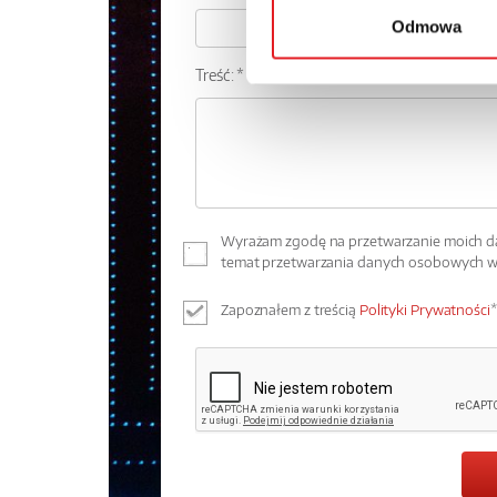
Odmowa
Treść: *
Wyrażam zgodę na przetwarzanie moich dan
temat przetwarzania danych osobowych 
Zapoznałem z treścią
Polityki Prywatności
*