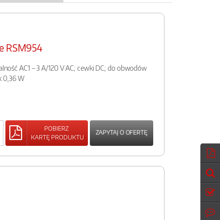
we RSM954
ążalność AC1 – 3 A/120 V AC; cewki DC; do obwodów
k 0,36 W
POBIERZ
ZAPYTAJ O OFERTĘ
KARTĘ PRODUKTU