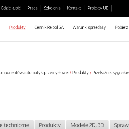
Gdzie kupić
Praca
Szkolenia
Kontakt
Projekty UE
Produkty
Cennik Relpol SA
Warunki sprzedaży
Pobierz
 komponentów automatyki przemysłowej
Produkty
Przekaźniki sygnało
je techniczne
Produkty
Modele 2D, 3D
Spraw