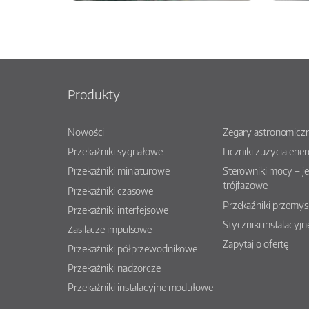
Produkty
Nowości
Zegary astronomiczn
Przekaźniki sygnałowe
Liczniki zużycia ener
Przekaźniki miniaturowe
Sterowniki mocy – j
trójfazowe
Przekaźniki czasowe
Przekaźniki przemy
Przekaźniki interfejsowe
Styczniki instalacyjn
Zasilacze impulsowe
Zapytaj o ofertę
Przekaźniki półprzewodnikowe
Przekaźniki nadzorcze
Przekaźniki instalacyjne modułowe