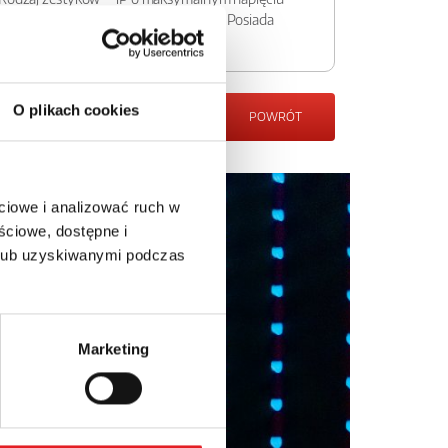
ych i innych tego typu przyrządach. Posiada
O plikach cookies
POWRÓT
ciowe i analizować ruch w
ściowe, dostępne i
 lub uzyskiwanymi podczas
Marketing