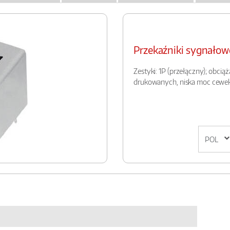
Przekaźniki sygnało
Zestyki: 1P (przełączny); obci
drukowanych, niska moc cewe