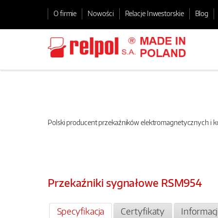
O firmie
Nowości
Relacje Inwestorskie
Blog
Polski producent przekaźników elektromagnetycznych i
Przekaźniki sygnałowe RSM954
Specyfikacja
Certyfikaty
Informac