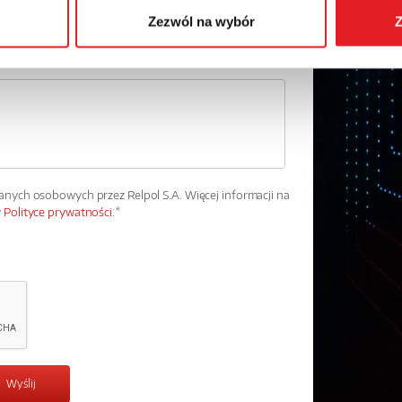
Zezwól na wybór
Z
ych osobowych przez Relpol S.A. Więcej informacji na
w
Polityce prywatności.
*