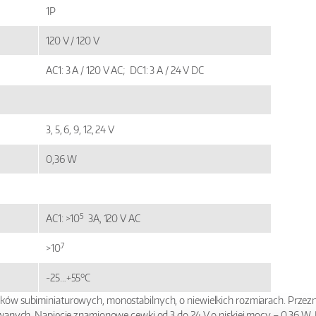
1P
120 V / 120 V
AC1: 3 A / 120 V AC; DC1: 3 A / 24 V DC
3, 5, 6, 9, 12, 24 V
0,36 W
5
AC1: >10
3A, 120 V AC
7
>10
-25…+55°C
ków subiminiaturowych, monostabilnych, o niewielkich rozmiarach. Prze
owanych. Napięcie znamionowe cewki od 3 do 24 V o niskiej mocy – 0,36 W