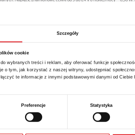
 urządzeniach biurowych i telekomunikacyjnych, sterowaniach przemysłow
Szczegóły
 plików cookie
 do wybranych treści i reklam, aby oferować funkcje społecznoś
szczegóły oferty
e o tym, jak korzystać z naszej witryny, udostępniać społeczno
 łączyć te informacje z innymi podstawowymi danymi od Ciebie
Adres e-mail: *
Preferencje
Statystyka
Numer telefonu: