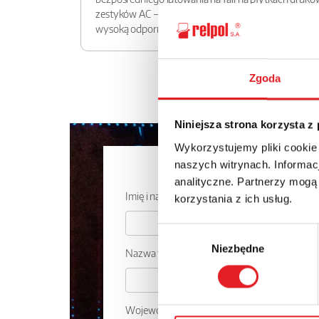
zestyków AC – 120 V. Przekaźnik ma zastosowanie w
wysoką odporność na udary i wibracje.
Zgoda
Niniejsza strona korzysta z
Wykorzystujemy pliki cookie
Zapytaj o 
naszych witrynach. Informacj
analityczne. Partnerzy mogą
Imię i nazwisko: *
korzystania z ich usług.
Wybór
Niezbędne
zgody
Nazwa firmy:
Województwo: