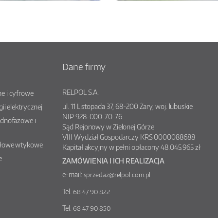
Dane firmy
RELPOL S.A.
e i cyfrowe
ul.
11 Listopada 37
,
68-200
Żary
, woj.
lubuskie
gii elektrycznej
NIP 928-000-70-76
ednofazowe i
Sąd Rejonowy w Zielonej Górze
VIII Wydział Gospodarczy KRS 0000088688
słowe wtykowe
Kapitał akcyjny w pełni opłacony 48.045.965 zł
e
ZAMÓWIENIA I ICH REALIZACJA
e-mail:
sprzedaz@relpol.com.pl
Tel.
68 47 90 822
Tel.
68 47 90 850