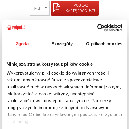
POBIERZ
KARTĘ PRODUKTU
POWRÓT
Zgoda
Szczegóły
O plikach cookies
Zapytaj o szczegóły oferty
Niniejsza strona korzysta z plików cookie
Wykorzystujemy pliki cookie do wybranych treści i
Imię i nazwisko: *
reklam, aby oferować funkcje społecznościowe i
analizować ruch w naszych witrynach. Informacje o tym,
jak korzystać z naszej witryny, udostępniać
Adres e-mail: *
społecznościowe, dostępne i analityczne. Partnerzy
mogą łączyć te informacje z innymi podstawowymi
danymi od Ciebie lub uzyskiwanymi podczas korzystania
Nazwa firmy:
z ich usług.