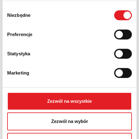
Wybór
Niezbędne
Numer telefonu:
zgody
Preferencje
Województwo:
Statystyka
Treść: *
Marketing
Zezwól na wszystkie
Wyrażam zgodę na przetwarzanie moich danych
osobowych przez Relpol S.A. Więcej informacji na
Zezwól na wybór
temat przetwarzania danych osobowych w
Polityce
prywatności.
*