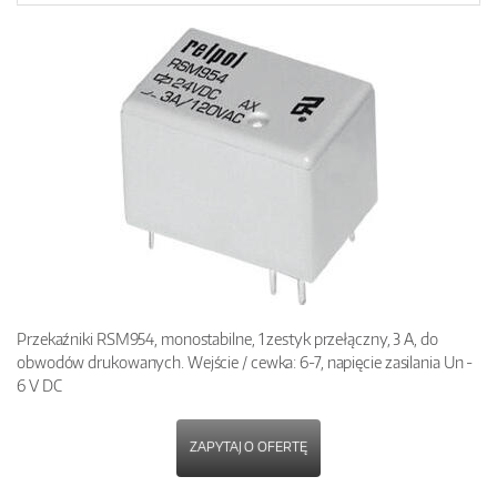
Przekaźniki RSM954, monostabilne, 1 zestyk przełączny, 3 A, do
obwodów drukowanych. Wejście / cewka: 6-7, napięcie zasilania Un -
6 V DC
ZAPYTAJ O OFERTĘ