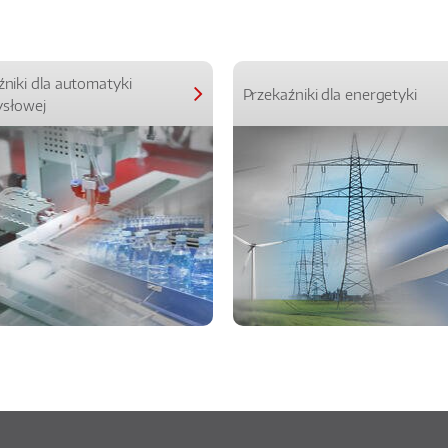
źniki dla automatyki
Przekaźniki dla energetyki
słowej