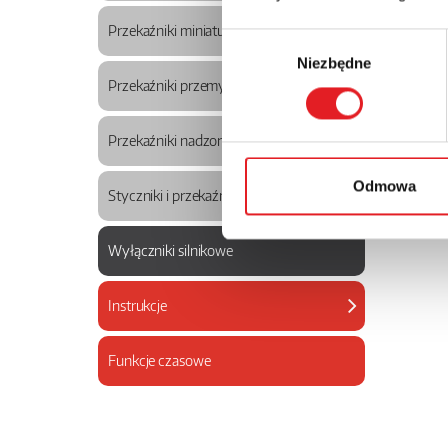
Przekaźniki miniaturowe
Wybór
Niezbędne
zgody
Przekaźniki przemysłowe wtykowe
Przekaźniki nadzorcze
Odmowa
Styczniki i przekaźniki termiczne
Wyłączniki silnikowe
Instrukcje
Funkcje czasowe