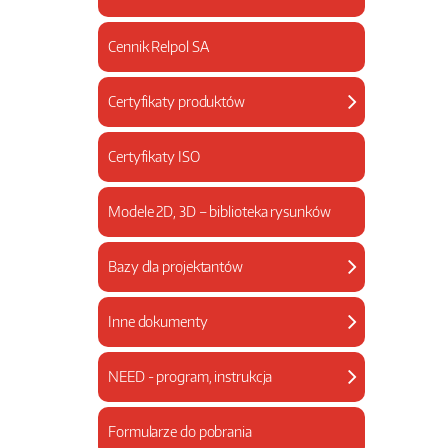
Cennik Relpol SA
Certyfikaty produktów
Certyfikaty ISO
Modele 2D, 3D – biblioteka rysunków
Bazy dla projektantów
Inne dokumenty
NEED - program, instrukcja
Formularze do pobrania