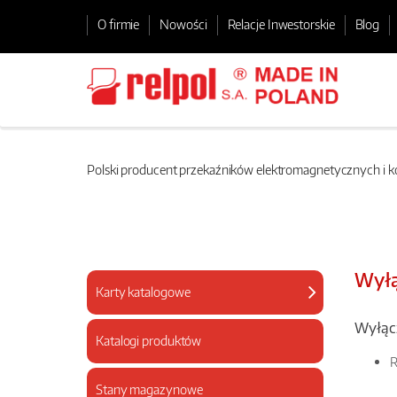
O firmie
Nowości
Relacje Inwestorskie
Blog
Polski producent przekaźników elektromagnetycznych i
Wyłą
Karty katalogowe
Wyłącz
Katalogi produktów
R
Stany magazynowe