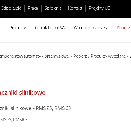
Gdzie kupić
Praca
Szkolenia
Kontakt
Projekty UE
Produkty
Cennik Relpol SA
Warunki sprzedaży
Pobierz
 komponentów automatyki przemysłowej
Pobierz
Produkty wycofane
W
czniki silnikowe
niki silnikowe - RMSI25, RMSI63
MSI25, RMSI63