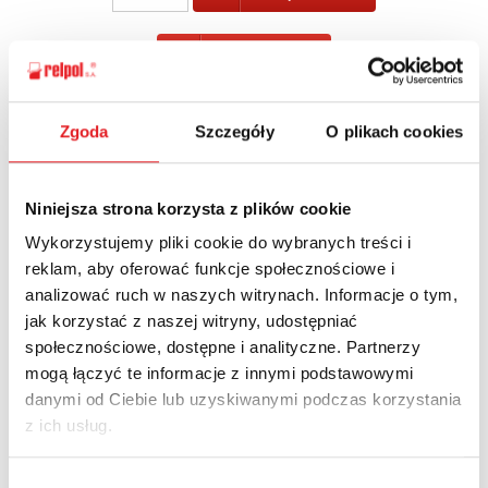
POWRÓT
Zgoda
Szczegóły
O plikach cookies
Zapytaj o szczegóły oferty
Niniejsza strona korzysta z plików cookie
Imię i nazwisko: *
Wykorzystujemy pliki cookie do wybranych treści i
reklam, aby oferować funkcje społecznościowe i
analizować ruch w naszych witrynach. Informacje o tym,
jak korzystać z naszej witryny, udostępniać
Adres e-mail: *
społecznościowe, dostępne i analityczne. Partnerzy
mogą łączyć te informacje z innymi podstawowymi
danymi od Ciebie lub uzyskiwanymi podczas korzystania
Nazwa firmy:
z ich usług.
Wybór