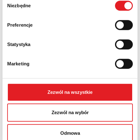
Numer telefonu:
Niezbędne
zgody
Preferencje
Województwo:
Statystyka
Treść: *
Marketing
Zezwól na wszystkie
Wyrażam zgodę na przetwarzanie moich danych
osobowych przez Relpol S.A. Więcej informacji na temat
przetwarzania danych osobowych w
Polityce prywatności.
*
Zezwól na wybór
Zapoznałem z treścią
Polityki Prywatności
*
Odmowa