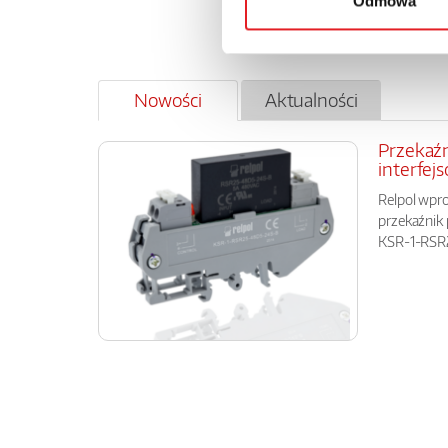
Odmowa
Nowości
Aktualności
Przekaź
interfej
Relpol wpr
przekaźnik
KSR-1-RSR25