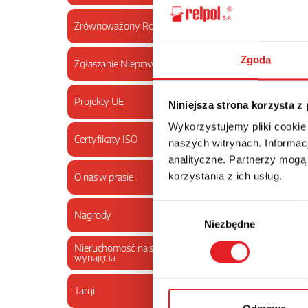
Zrównoważony Rozwój
Zgoda
Zgłaszanie Nieprawidłowości
Projekty UE
Niniejsza strona korzysta z
Wykorzystujemy pliki cookie
Certyfikaty ISO
naszych witrynach. Informacj
analityczne. Partnerzy mogą
korzystania z ich usług.
O nas w prasie
Wybór
Nagrody
Niezbędne
zgody
Nieruchomość na sprzedaż lub do
wynajęcia
Targi