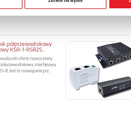
Zezwól na wybór
Z
nik półprzewodnikowy
sowy KSR-1-RSR25...
owadza do oferty nowoczesny
 półprzewodnikowy interfejsowy
-B. Jest to rozwiązanie prz...