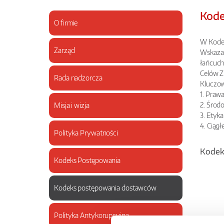
Kode
O firmie
W Kodek
Zarząd
Wskazan
łańcuch
Celów Z
Rada nadzorcza
Kluczow
1. Prawa
2. Środ
Misja i wizja
3. Etyka
4. Ciąg
Polityka Prywatności
Kodek
Kodeks Postępowania
Kodeks postępowania dostawców
Polityka Antykorupcyjna