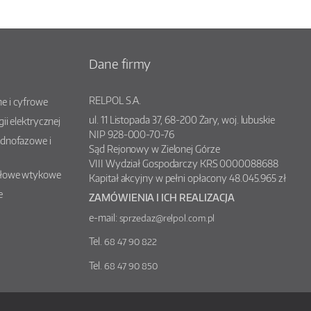
Dane firmy
RELPOL S.A.
e i cyfrowe
ul.
11 Listopada 37
,
68-200
Żary
, woj.
lubuskie
gii elektrycznej
NIP 928-000-70-76
ednofazowe i
Sąd Rejonowy w Zielonej Górze
VIII Wydział Gospodarczy KRS 0000088688
słowe wtykowe
Kapitał akcyjny w pełni opłacony 48.045.965 zł
e
ZAMÓWIENIA I ICH REALIZACJA
e-mail:
sprzedaz@relpol.com.pl
Tel.
68 47 90 822
Tel.
68 47 90 850