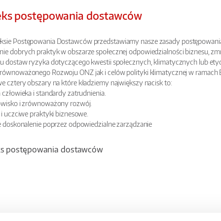
ks postępowania dostawców
sie Postępowania Dostawców przedstawiamy nasze zasady postępowania
ie dobrych praktyk w obszarze społecznej odpowiedzialności biznesu, z
u dostaw ryzyka dotyczącego kwestii społecznych, klimatycznych lub et
równoważonego Rozwoju ONZ jak i celów polityki klimatycznej w ramach Eu
e cztery obszary na które kładziemy największy nacisk to:
 człowieka i standardy zatrudnienia.
owisko i zrównoważony rozwój.
 i uczciwe praktyki biznesowe.
łe doskonalenie poprzez odpowiedzialne zarządzanie
s postępowania dostawców