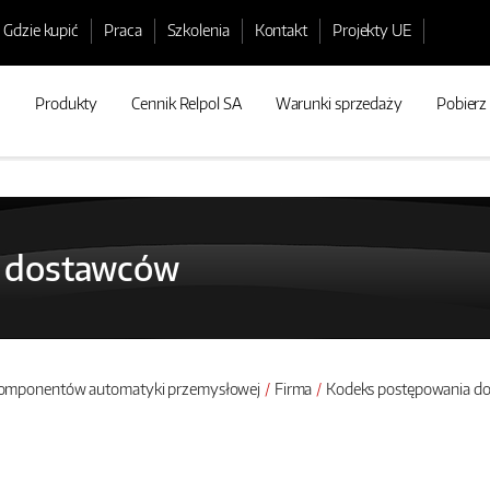
Gdzie kupić
Praca
Szkolenia
Kontakt
Projekty UE
Produkty
Cennik Relpol SA
Warunki sprzedaży
Pobierz
 dostawców
 komponentów automatyki przemysłowej
Firma
Kodeks postępowania d