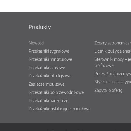
Produkty
Nowości
Zegary astronomiczn
Przekaźniki sygnałowe
Liczniki zużycia ener
Przekaźniki miniaturowe
Sterowniki mocy – j
trójfazowe
Przekaźniki czasowe
Przekaźniki przemy
Przekaźniki interfejsowe
Styczniki instalacyjn
Zasilacze impulsowe
Zapytaj o ofertę
Przekaźniki półprzewodnikowe
Przekaźniki nadzorcze
Przekaźniki instalacyjne modułowe