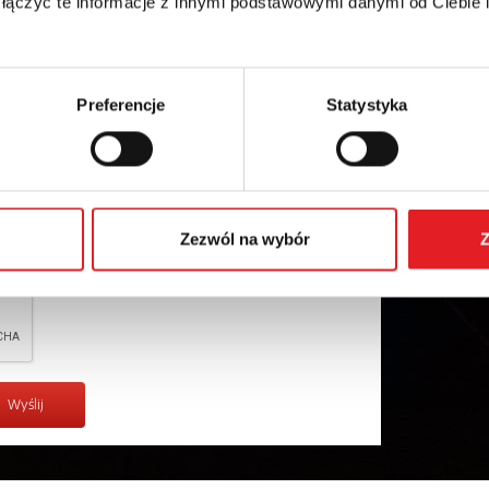
 łączyć te informacje z innymi podstawowymi danymi od Ciebie
Preferencje
Statystyka
ych osobowych przez Relpol S.A. Więcej informacji na
w
Polityce prywatności.
*
Zezwól na wybór
Z