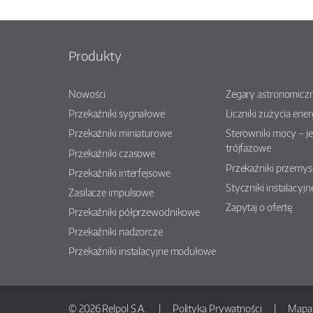
Produkty
Nowości
Zegary astronomiczn
Przekaźniki sygnałowe
Liczniki zużycia ener
Przekaźniki miniaturowe
Sterowniki mocy – j
trójfazowe
Przekaźniki czasowe
Przekaźniki przemy
Przekaźniki interfejsowe
Styczniki instalacyjn
Zasilacze impulsowe
Zapytaj o ofertę
Przekaźniki półprzewodnikowe
Przekaźniki nadzorcze
Przekaźniki instalacyjne modułowe
© 2026 Relpol S.A.
Polityka Prywatności
Mapa 