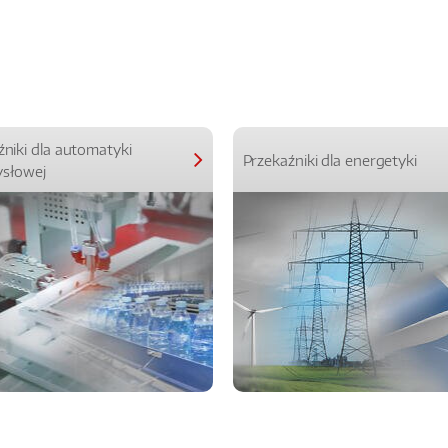
źniki dla automatyki
Przekaźniki dla energetyki
słowej