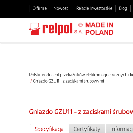
O firmie
Nowości
Relacje Inwestorskie
Blog
Polski producent przekaźników elektromagnetycznych i
Gniazdo GZU11 - z zaciskami śrubowymi
Gniazdo GZU11 - z zaciskami śrubo
Specyfikacja
Certyfikaty
Informac