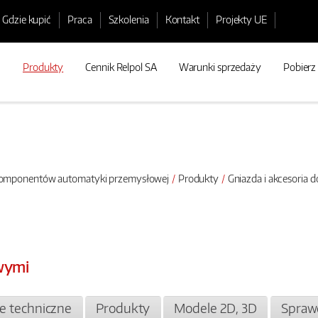
Gdzie kupić
Praca
Szkolenia
Kontakt
Projekty UE
Produkty
Cennik Relpol SA
Warunki sprzedaży
Pobierz
 komponentów automatyki przemysłowej
Produkty
Gniazda i akcesoria 
wymi
je techniczne
Produkty
Modele 2D, 3D
Spraw