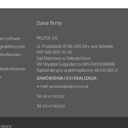
Dane firmy
RELPOL S.A.
e i cyfrowe
ul.
11 Listopada 37
,
68-200
Żary
, woj.
lubuskie
gii elektrycznej
NIP 928-000-70-76
ednofazowe i
Sąd Rejonowy w Zielonej Górze
VIII Wydział Gospodarczy KRS 0000088688
słowe wtykowe
Kapitał akcyjny w pełni opłacony 48.045.965 zł
e
ZAMÓWIENIA I ICH REALIZACJA
e-mail:
sprzedaz@relpol.com.pl
Tel.
68 47 90 822
Tel.
68 47 90 850
strony