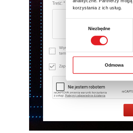
analityczne. Partnerzy mogą
Treść: *
korzystania z ich usług.
Wybór
Niezbędne
zgody
Wyrażam zgodę na przetwarzanie moich dan
temat przetwarzania danych osobowych 
Odmowa
Zapoznałem z treścią
Polityki Prywatności
*