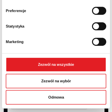
Województwo:
Preferencje
Treść: *
Statystyka
Marketing
Wyrażam zgodę na przetwarzanie moich danych
Zezwól na wszystkie
osobowych przez Relpol S.A. Więcej informacji na temat
przetwarzania danych osobowych w
Polityce prywatności.
*
Zezwól na wybór
Zapoznałem z treścią
Polityki Prywatności
*
Odmowa