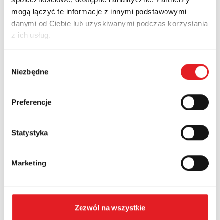
Deklaracja zgodności RU400
mogą łączyć te informacje z innymi podstawowymi
Pobierz PDF
danymi od Ciebie lub uzyskiwanymi podczas korzystania
z ich usług.
Deklaracja zgodności RUC, RUC-M
Wybór
Pobierz PDF
Niezbędne
zgody
Deklaracja zgodności RY2
Preferencje
Pobierz PDF
Statystyka
Deklaracja zgodności R20
Pobierz
Marketing
Certyfikat zgodności CE RUC
Pobierz
Zezwól na wszystkie