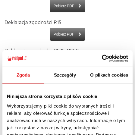
Pobierz PDF
Deklaracja zgodności R15
Pobierz PDF
Deklaracja zgodności RS35, RS50
Pobierz PDF
Zgoda
Szczegóły
O plikach cookies
Deklaracja zgodności RG25
Pobierz PDF
Niniejsza strona korzysta z plików cookie
Wykorzystujemy pliki cookie do wybranych treści i
Deklaracja zgodności R2M
reklam, aby oferować funkcje społecznościowe i
Pobierz PDF
analizować ruch w naszych witrynach. Informacje o tym,
jak korzystać z naszej witryny, udostępniać
społecznościowe, dostępne i analityczne. Partnerzy