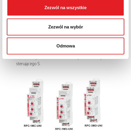
Bi - Symetryczna praca cykliczna rozpoczynająca się od
Zezwól na wszystkie
załączenia.
R - Opóźnione wyłączenie sterowane zestykiem S.
Ws - Jednokrotne załączenie na nastawiony czas, wyzwalane
zamknięciem zestyku sterującego S.
Zezwól na wybór
Wa - Załączenie na nastawiony czas, wyzwalane otwarciem
zestyku sterującego S.
Esa - Opóźnione załączenie i wyłączenie sterowane zestykiem
Odmowa
S.
B - Praca cykliczna sterowana zamykaniem zestyku
sterującego S.