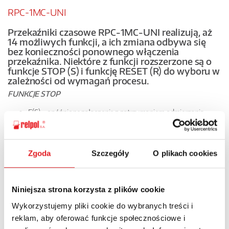
RPC-1MC-UNI
Przekaźniki czasowe RPC-1MC-UNI realizują, aż
14 możliwych funkcji, a ich zmiana odbywa się
bez konieczności ponownego włączenia
przekaźnika. Niektóre z funkcji rozszerzone są o
funkcje STOP (S) i funkcję RESET (R) do wyboru w
zależności od wymagań procesu.
FUNKCJE STOP
E(S) – opóźnione załączenie z zatrzymaniem odmierzania
czasu zestykiem S (Stop)
Wu(S) - załączanie na nastawiony czas z zatrzymaniem
odmierzania czasu przez zamkniecie zestyku S (Stop)
Zgoda
Szczegóły
O plikach cookies
Bi(S) – symetryczna praca cykliczna rozpoczynająca się od
zadziałania z zatrzymaniem odmierzania czasu T na czas
załączenia zestyku S (Stop)
Bp(S) - symetryczna praca cykliczna rozpoczynająca się od
Niniejsza strona korzysta z plików cookie
przerwy z zatrzymaniem odmierzania czasu T na czas
Wykorzystujemy pliki cookie do wybranych treści i
załączenia zestyku S (Stop)
reklam, aby oferować funkcje społecznościowe i
We wszystkich tych funkcjach, gdy zestyk sterujący S zostanie