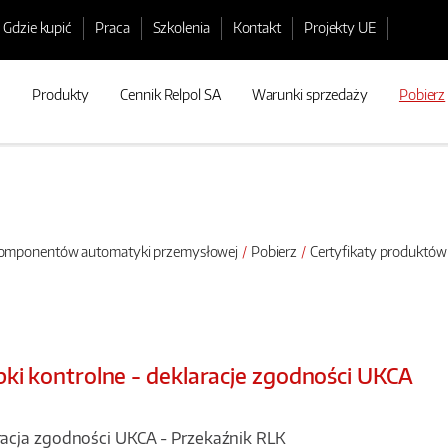
Gdzie kupić
Praca
Szkolenia
Kontakt
Projekty UE
Produkty
Cennik Relpol SA
Warunki sprzedaży
Pobierz
 komponentów automatyki przemysłowej
Pobierz
Certyfikaty produktów
ki kontrolne - deklaracje zgodności UKCA
acja zgodności UKCA - Przekaźnik RLK