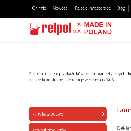
O firmie
Nowości
Relacje Inwestorskie
Blog
Polski producent przekaźników elektromagnetycznych i
Lampki kontrolne - deklaracje zgodności UKCA
Lamp
Karty katalogowe
Deklar
Katalogi produktów