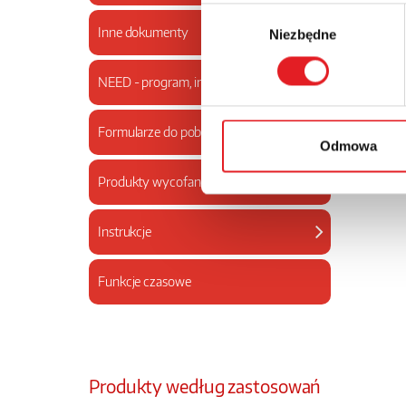
Wybór
Inne dokumenty
Niezbędne
zgody
NEED - program, instrukcja
Formularze do pobrania
Odmowa
Produkty wycofane
Instrukcje
Funkcje czasowe
Produkty według zastosowań