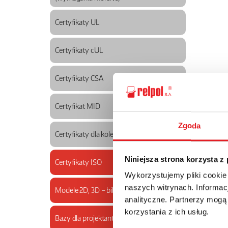
Certyfikaty UL
Certyfikaty cUL
Certyfikaty CSA
Certyfikat MID
Zgoda
Certyfikaty dla kolejnictwa
Niniejsza strona korzysta z
Certyfikaty ISO
Wykorzystujemy pliki cookie
naszych witrynach. Informacj
Modele 2D, 3D – biblioteka rysunków
analityczne. Partnerzy mogą
korzystania z ich usług.
Bazy dla projektantów