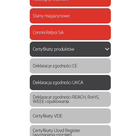
Stany magazynowe
Cennik Relpol SA
Certyfikaty produktów
Deklaracje zgodności CE
Deklaracja zgodności UKCA
Deklaracje zgodności REACH, RoHS,
WEEE i opakowania
Certyfikaty VDE
Certyfikaty Lloyd Register
(wymagania morskie)