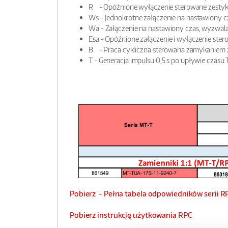
R - Opóźnione wyłączenie sterowane zestyk
Ws - Jednokrotne załączenie na nastawiony 
Wa - Załączenie na nastawiony czas, wyzwal
Esa - Opóźnione załączenie i wyłączenie ste
B - Praca cykliczna sterowana zamykaniem z
T - Generacja impulsu 0,5 s po upływie czasu
Pobierz - Pełna tabela odpowiedników serii RP
Pobierz instrukcję użytkowania RPC