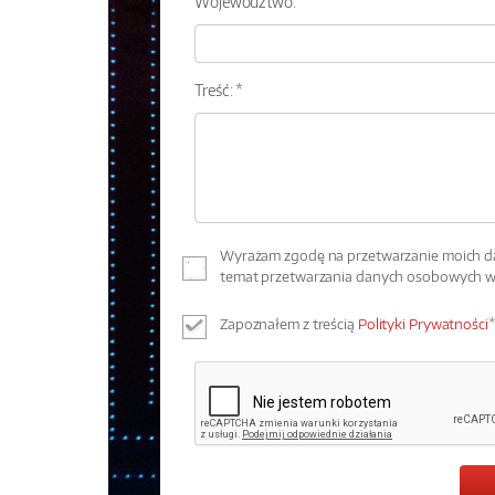
Województwo:
Treść: *
Wyrażam zgodę na przetwarzanie moich dan
temat przetwarzania danych osobowych 
Zapoznałem z treścią
Polityki Prywatności
*