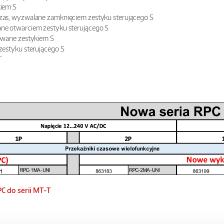
iem S
czas, wyzwalane zamknięciem zestyku sterującego S
ane otwarciem zestyku sterującego S
rowane zestykiem S
estyku sterującego S
 T
C do serii MT-T