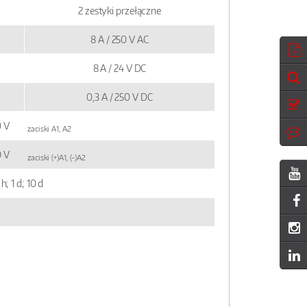
2 zestyki przełączne
8 A / 250 V AC
8 A / 24 V DC
0,3 A / 250 V DC
30 V
zaciski A1, A2
240 V
zaciski (+)A1, (-)A2
h; 1 d; 10 d