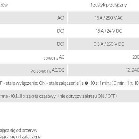
tyków
1 zestyk przełączny
AC1
16 A / 250 V AC
DC1
16 A / 24 V DC
DC1
0,3 A / 250 V DC
AC
2
50/60 Hz
AC/DC
12...
AC: 50/60 Hz
 - stałe wyłączenie; ON - stałe załączenie 1 s ❸; 10 s; 1 min.; 10 min.; 1 h; 10 
ynna - (0,1...1) x zakres czasowy (nie dotyczy zakresu ON / OFF)
jąca się od przerwy
jąca się od załączenia