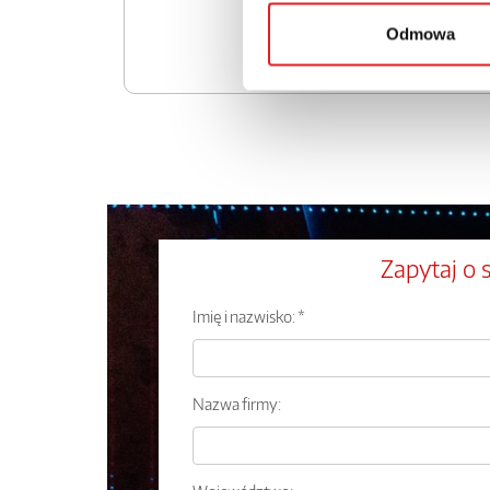
Odmowa
Zapytaj o 
Imię i nazwisko: *
Nazwa firmy: