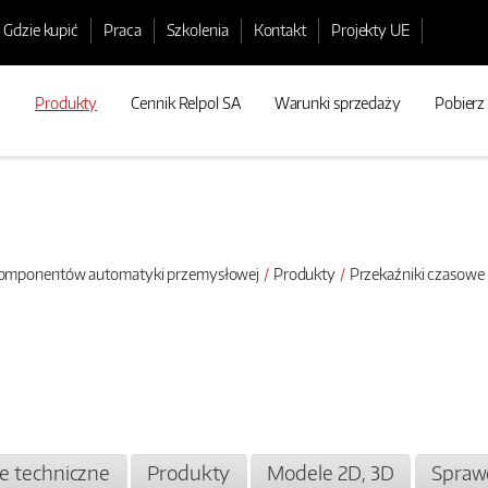
Gdzie kupić
Praca
Szkolenia
Kontakt
Projekty UE
Produkty
Cennik Relpol SA
Warunki sprzedaży
Pobierz
 komponentów automatyki przemysłowej
Produkty
Przekaźniki czasowe
je techniczne
Produkty
Modele 2D, 3D
Spraw