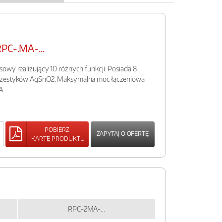
RPC-.MA-...
owy realizujący 10 różnych funkcji. Posiada 8
ł zestyków AgSnO2. Maksymalna moc łączeniowa
A
POBIERZ
ZAPYTAJ O OFERTĘ
KARTĘ PRODUKTU
RPC-2MA-...