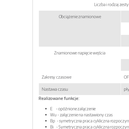
Liczba i rodzaj zes
Obciążenie znamionowe
Znamionowe napięcie wejścia
Zakresy czasowe
OFF
Nastawa czasu
pł
Realizowane funkcje:
E - opóźnione załączenie
Wu - załączenie na nastawiony czas
Bp - symetryczna praca cykliczna rozpoczyna
Bi - Symetryczna praca cykliczna rozpoczyna