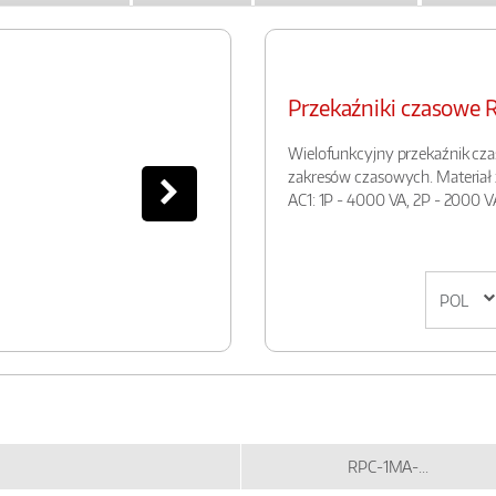
Przekaźniki czasowe 
Wielofunkcyjny przekaźnik czas
zakresów czasowych. Materia
AC1: 1P - 4000 VA, 2P - 2000 V
RPC-1MA-...