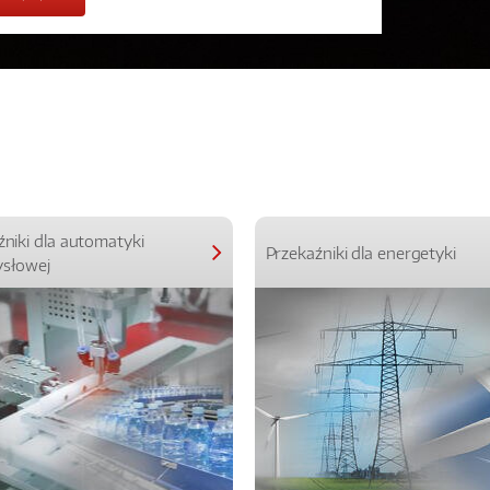
źniki dla automatyki
Przekaźniki dla energetyki
słowej