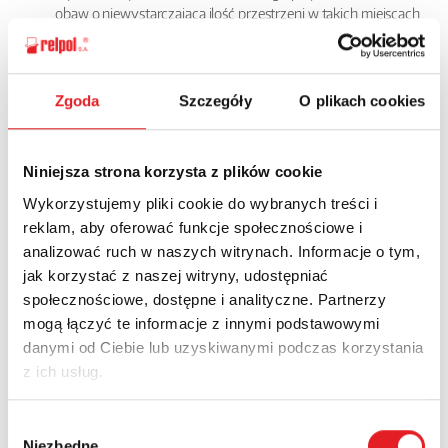
obaw o niewystarczającą ilość przestrzeni w takich miejscach
jak skrzynki AKP, szafy sterownicze.
Dodatkowa funkcjonalność zawierająca wyjście typu PWM w
wykonaniu RWT TPD1 pozwala na kontrolę innych urządzeń –
elementów pętli sterowania.
Zgoda
Szczegóły
O plikach cookies
Więcej o zegarach astronomicznych - Pobierz
Niniejsza strona korzysta z plików cookie
Wykorzystujemy pliki cookie do wybranych treści i
RWT-TPD1 –Tygodniowy Zegar Cyfrowy
reklam, aby oferować funkcje społecznościowe i
52 programy, program impulsowy
analizować ruch w naszych witrynach. Informacje o tym,
Tryb świąteczny
jak korzystać z naszej witryny, udostępniać
Automatyczne przełączanie czasu letniego i
społecznościowe, dostępne i analityczne. Partnerzy
zimowego
mogą łączyć te informacje z innymi podstawowymi
Automatyczny transfer dni tygodnia
Włączanie i wyłączanie pomp, klimatyzacji,
danymi od Ciebie lub uzyskiwanymi podczas korzystania
ogrzewania, oświetlenia oraz dzwonków
z ich usług.
szkolnych i fabrycznych zgodnie z
harmonogramem czasowym zaplanowanym
Wybór
przez użytkownika
Niezbędne