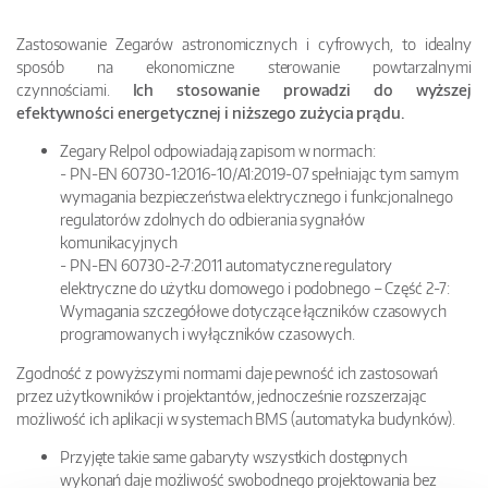
Zastosowanie Zegarów astronomicznych i cyfrowych, to idealny
sposób na ekonomiczne sterowanie powtarzalnymi
czynnościami.
Ich stosowanie prowadzi do
wyższej
efektywności energetycznej i niższego zużycia prądu.
Zegary Relpol odpowiadają zapisom w normach:
- PN-EN 60730-1:2016-10/A1:2019-07 spełniając tym samym
wymagania bezpieczeństwa elektrycznego i funkcjonalnego
regulatorów zdolnych do odbierania sygnałów
komunikacyjnych
- PN-EN 60730-2-7:2011 automatyczne regulatory
elektryczne do użytku domowego i podobnego – Część 2-7:
Wymagania szczegółowe dotyczące łączników czasowych
programowanych i wyłączników czasowych.
Zgodność z powyższymi normami daje pewność ich zastosowań
przez użytkowników i projektantów, jednocześnie rozszerzając
możliwość ich aplikacji w systemach BMS (automatyka budynków).
Przyjęte takie same gabaryty wszystkich dostępnych
wykonań daje możliwość swobodnego projektowania bez