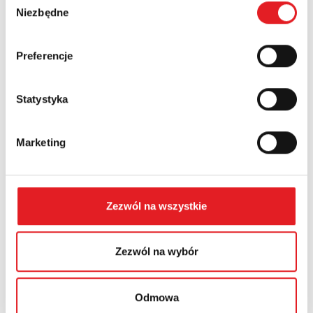
Numer telefonu:
Niezbędne
zgody
Preferencje
Województwo:
Statystyka
Treść: *
Marketing
Zezwól na wszystkie
Wyrażam zgodę na przetwarzanie moich danych
osobowych przez Relpol S.A. Więcej informacji na temat
przetwarzania danych osobowych w
Polityce prywatności.
*
Zezwól na wybór
Zapoznałem z treścią
Polityki Prywatności
*
Odmowa