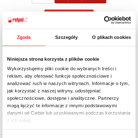
POWRÓT
Zgoda
Szczegóły
O plikach cookies
Zapytaj o szczegóły oferty
Niniejsza strona korzysta z plików cookie
Imię i nazwisko: *
Wykorzystujemy pliki cookie do wybranych treści i
reklam, aby oferować funkcje społecznościowe i
analizować ruch w naszych witrynach. Informacje o tym,
jak korzystać z naszej witryny, udostępniać
Adres e-mail: *
społecznościowe, dostępne i analityczne. Partnerzy
mogą łączyć te informacje z innymi podstawowymi
danymi od Ciebie lub uzyskiwanymi podczas korzystania
Nazwa firmy:
z ich usług.
Wybór