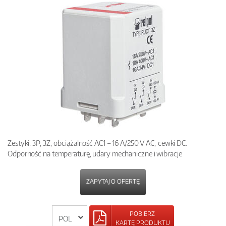
Zestyki: 3P, 3Z; obciążalność AC1 – 16 A/250 V AC; cewki DC.
Odporność na temperaturę, udary mechaniczne i wibracje
ZAPYTAJ O OFERTĘ
POBIERZ
KARTĘ PRODUKTU