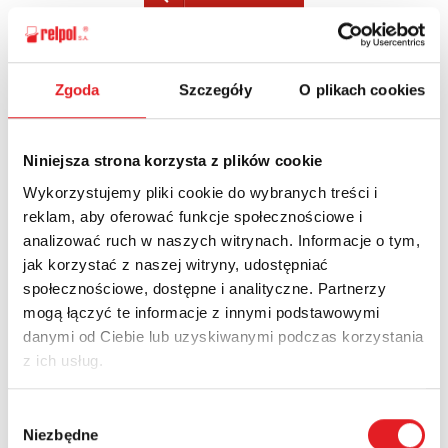
Zgoda
Szczegóły
O plikach cookies
Zapytaj o szczegóły oferty
Imię i nazwisko: *
Niniejsza strona korzysta z plików cookie
Wykorzystujemy pliki cookie do wybranych treści i
reklam, aby oferować funkcje społecznościowe i
Adres e-mail: *
analizować ruch w naszych witrynach. Informacje o tym,
jak korzystać z naszej witryny, udostępniać
społecznościowe, dostępne i analityczne. Partnerzy
mogą łączyć te informacje z innymi podstawowymi
Nazwa firmy:
danymi od Ciebie lub uzyskiwanymi podczas korzystania
z ich usług.
Numer telefonu:
Wybór
Niezbędne
zgody