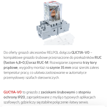
Do oferty gniazd i akcesoriów RELPOL dołącza
GUC11A-V0
–
kompaktowe gniazdo śrubowe przeznaczone do przekaźników
RUC
(faston 4,8×0,5) oraz RUC-M
. Rozwiązanie zapewnia
trzy tory
prądowe
, wygodny montaż na
szynie 35 mm
oraz szeroki zakres
temperatur pracy, co ułatwia zastosowanie w automatyce
przemysłowej i szafach sterowniczych.
GUC11A-V0
to gniazdo z
zaciskami śrubowymi
o
stopniu
ochrony IP20
, zaprojektowane z myślą o typowych aplikacjach
szafowych, gdzie liczy się stabilne połączenie i łatwy serwis.