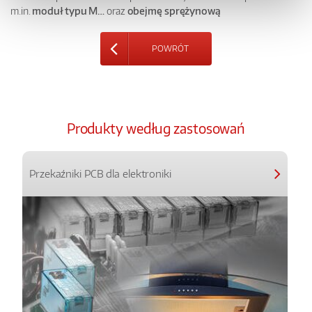
m.in.
moduł typu M…
oraz
obejmę sprężynową
POWRÓT
Produkty według zastosowań
Przekaźniki PCB dla elektroniki