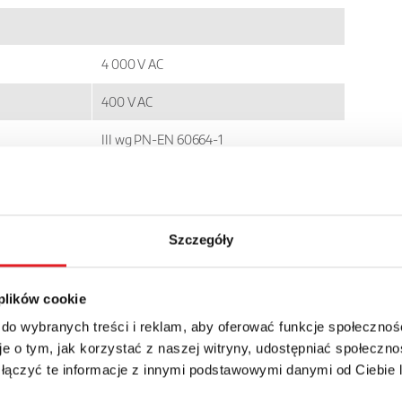
4 000 V AC
400 V AC
III wg PN-EN 60664-1
7
> 3 x 10
Szczegóły
5
>0,5 x 10
o
-20...+60
C
 plików cookie
 do wybranych treści i reklam, aby oferować funkcje społecznoś
e o tym, jak korzystać z naszej witryny, udostępniać społeczno
 łączyć te informacje z innymi podstawowymi danymi od Ciebie