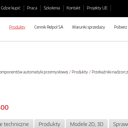
Gdzie kupić
Praca
Szkolenia
Kontakt
Projekty UE
Produkty
Cennik Relpol SA
Warunki sprzedaży
Pobierz
 komponentów automatyki przemysłowej
Produkty
Przekaźniki nadzorc
400
je techniczne
Produkty
Modele 2D, 3D
Spraw