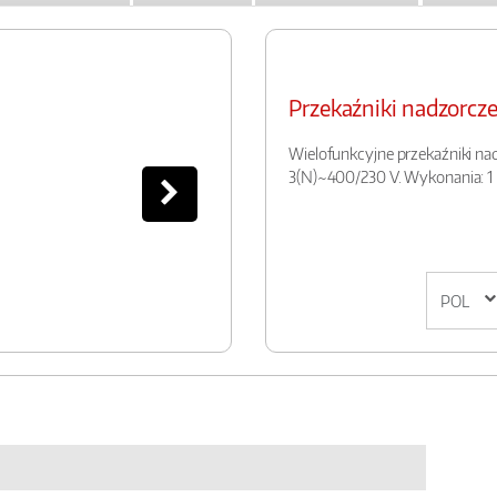
Przekaźniki nadzorc
Wielofunkcyjne przekaźniki nad
3(N)~400/230 V. Wykonania: 1 l