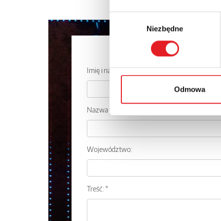
Wybór
Niezbędne
zgody
Zapytaj o 
Imię i nazwisko: *
Odmowa
Nazwa firmy:
Województwo:
Treść: *