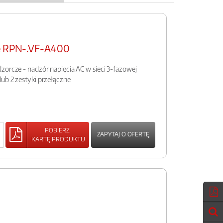
ze RPN-.VF-A400
zorcze - nadzór napięcia AC w sieci 3-fazowej
ub 2 zestyki przełączne
POBIERZ
ZAPYTAJ O OFERTĘ
KARTĘ PRODUKTU