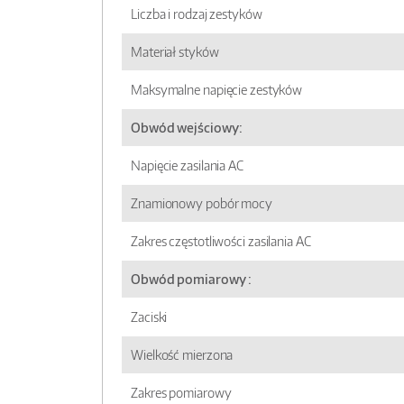
Liczba i rodzaj zestyków
Materiał styków
Maksymalne napięcie zestyków
Obwód wejściowy:
Napięcie zasilania AC
Znamionowy pobór mocy
Zakres częstotliwości zasilania AC
Obwód pomiarowy :
Zaciski
Wielkość mierzona
Zakres pomiarowy