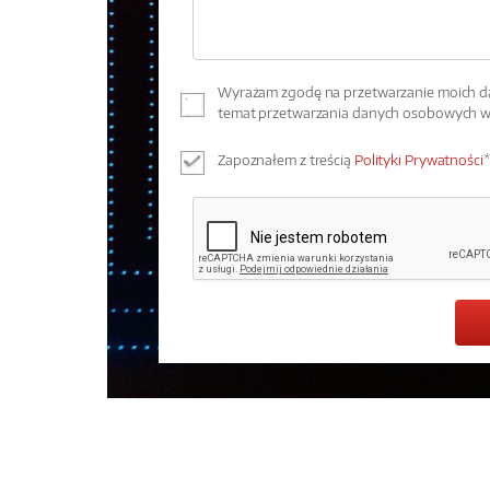
Wyrażam zgodę na przetwarzanie moich dan
temat przetwarzania danych osobowych 
Zapoznałem z treścią
Polityki Prywatności
*