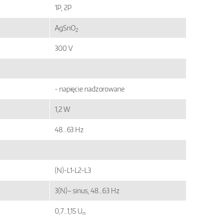
1P, 2P
AgSnO
2
300 V
- napięcie nadzorowane
1,2 W
48...63 Hz
(N)-L1-L2-L3
3(N)~ sinus, 48...63 Hz
0,7...1,15 U
n