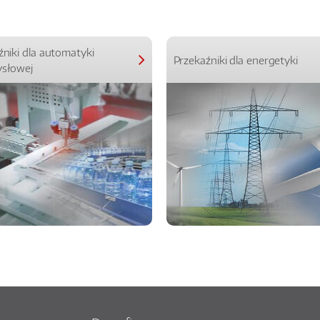
źniki dla automatyki
Przekaźniki dla energetyki
słowej