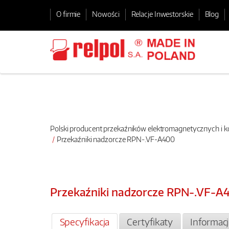
O firmie
Nowości
Relacje Inwestorskie
Blog
Polski producent przekaźników elektromagnetycznych i
Przekaźniki nadzorcze RPN-.VF-A400
Przekaźniki nadzorcze RPN-.VF-A
Specyfikacja
Certyfikaty
Informac