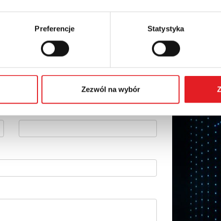
Preferencje
Statystyka
szczegóły oferty
Adres e-mail: *
Zezwól na wybór
Z
Numer telefonu: