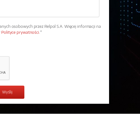
ych osobowych przez Relpol S.A. Więcej informacji na
w
Polityce prywatności.
*