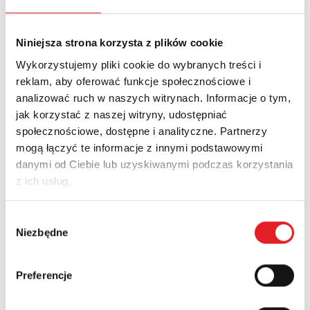
Więcej
Szybka reakcja i odporność środowiskowa – cechy
Niniejsza strona korzysta z plików cookie
nowoczesnego ogranicznika
Wykorzystujemy pliki cookie do wybranych treści i
Każdy ogranicznik przepięć serii RSP-EH Relpol wyróżnia się bardzo
krótkim czasem reakcji (<25 ns), wysoką odpornością na niekorzystne
reklam, aby oferować funkcje społecznościowe i
warunki środowiskowe oraz łatwością montażu na standardowej
analizować ruch w naszych witrynach. Informacje o tym,
szynie DIN. Zastosowanie technologii iskiernikowej zapewnia
jak korzystać z naszej witryny, udostępniać
skuteczną eliminację przepięć przy jednoczesnym zachowaniu długiej
społecznościowe, dostępne i analityczne. Partnerzy
żywotności urządzenia.
mogą łączyć te informacje z innymi podstawowymi
danymi od Ciebie lub uzyskiwanymi podczas korzystania
Ogranicznik zgodny z normą EN 61643‑11 – gwarancja
z ich usług.
bezpieczeństwa
Ogranicznik przepięć wysokiego napięcia RSP‑EH firmy Relpol
spełnia wymagania normy EN 61643‑11:2011, co potwierdza jego
Wybór
wysoką skuteczność w ochronie przeciwprzepięciowej. Dzięki
Niezbędne
zgody
zgodności z obowiązującymi standardami bezpieczeństwa,
ogranicznik ten znajduje zastosowanie w rozdzielniach, stacjach
transformatorowych, przemysłowych systemach zasilania oraz
Preferencje
obiektach infrastruktury krytycznej, gdzie niezawodność ochrony ma
kluczowe znaczenie.