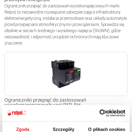
Ogranicznik przepięć do zastosowań wysokonapięciowych marki
Relpol, to niezawodne rozwiązanie zabezpieczające infrastrukturę
elektroenergetyczną, instalacje przemysłowe oraz układy automatyki
przed przepięciami atmosferycznymi i przeciążeniami. Sprawdza się
idealnie w sieciach średniego i wysokiego napięcia (SN/WN), gdzie
niezawodność i odporność urządzeń ochronnych mają kluczowe
znaczenie.
Ograniczniki przepięć do zastosowań
wysokonapięciowych serii RSP-EH...
1,2,3-biegunowy ogranicznik warystorowo-iskiernikowy,
Iimp = 25 kA/biegun
Zgoda
Szczegóły
O plikach cookies