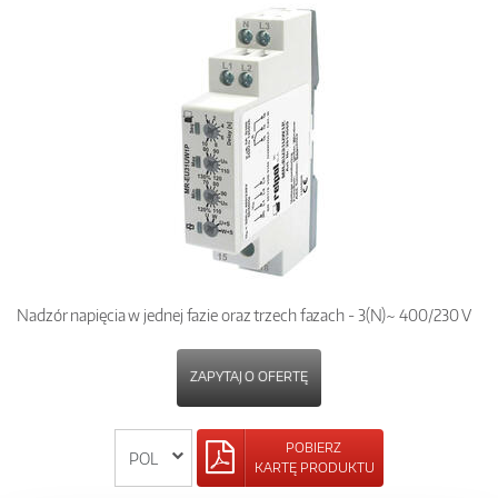
Nadzór napięcia w jednej fazie oraz trzech fazach - 3(N)~ 400/230 V
ZAPYTAJ O OFERTĘ
POBIERZ
KARTĘ PRODUKTU