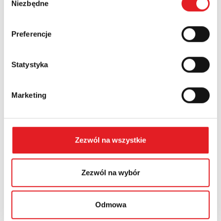
Niezbędne
zgody
Województwo:
Preferencje
Statystyka
Treść: *
Marketing
Zezwól na wszystkie
Wyrażam zgodę na przetwarzanie moich danych
osobowych przez Relpol S.A. Więcej informacji na temat
przetwarzania danych osobowych w
Polityce prywatności.
*
Zezwól na wybór
Zapoznałem z treścią
Polityki Prywatności
*
Odmowa