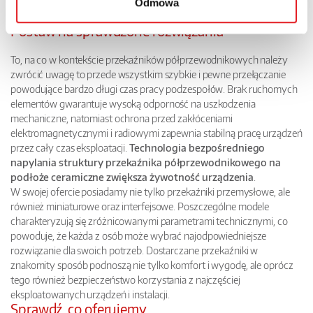
szerokie zastosowania, pozwalające wykorzystać je w bardzo
Odmowa
wymagających aplikacjach.
Postaw na sprawdzone rozwiązania
To, na co w kontekście przekaźników półprzewodnikowych należy
zwrócić uwagę to przede wszystkim szybkie i pewne przełączanie
powodujące bardzo długi czas pracy podzespołów. Brak ruchomych
elementów gwarantuje wysoką odporność na uszkodzenia
mechaniczne, natomiast ochrona przed zakłóceniami
elektromagnetycznymi i radiowymi zapewnia stabilną pracę urządzeń
przez cały czas eksploatacji.
Technologia bezpośredniego
napylania struktury przekaźnika półprzewodnikowego na
podłoże ceramiczne zwiększa żywotność urządzenia
.
W swojej ofercie posiadamy nie tylko przekaźniki przemysłowe, ale
również miniaturowe oraz interfejsowe. Poszczególne modele
charakteryzują się zróżnicowanymi parametrami technicznymi, co
powoduje, że każda z osób może wybrać najodpowiedniejsze
rozwiązanie dla swoich potrzeb. Dostarczane przekaźniki w
znakomity sposób podnoszą nie tylko komfort i wygodę, ale oprócz
tego również bezpieczeństwo korzystania z najczęściej
eksploatowanych urządzeń i instalacji.
Sprawdź, co oferujemy