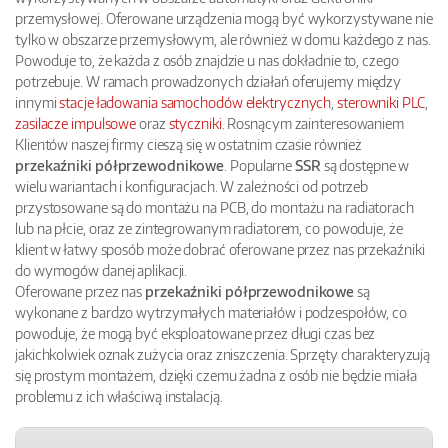
przemysłowej. Oferowane urządzenia mogą być wykorzystywane nie
tylko w obszarze przemysłowym, ale również w domu każdego z nas.
Powoduje to, że każda z osób znajdzie u nas dokładnie to, czego
potrzebuje. W ramach prowadzonych działań oferujemy między
innymi
stacje ładowania samochodów elektrycznych
,
sterowniki PLC
,
zasilacze impulsowe
oraz
styczniki
. Rosnącym zainteresowaniem
Klientów naszej firmy cieszą się w ostatnim czasie również
przekaźniki półprzewodnikowe
. Popularne
SSR
są dostępne w
wielu wariantach i konfiguracjach. W zależności od potrzeb
przystosowane są do montażu na PCB, do montażu na radiatorach
lub na płcie, oraz ze zintegrowanym radiatorem, co powoduje, że
klient w łatwy sposób może dobrać oferowane przez nas przekaźniki
do wymogów danej aplikacji.
Oferowane przez nas
przekaźniki półprzewodnikowe
są
wykonane z bardzo wytrzymałych materiałów i podzespołów, co
powoduje, że mogą być eksploatowane przez długi czas bez
jakichkolwiek oznak zużycia oraz zniszczenia. Sprzęty charakteryzują
się prostym montażem, dzięki czemu żadna z osób nie będzie miała
problemu z ich właściwą instalacją.