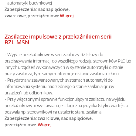
- automatyki budynkowej
Zabezpieczenia: nadnapięciowe,
zwarciowe,
przeciążeniowe
Więcej
Zasilacze impulsowe z przekaźnikiem
serii
RZI...MSN
- Wyjście przekaźnikowe w serii zasilaczy RZI służy do
przekazywania informacji do wszelkiego rodzaju sterowników PLC lub
innych urządzeń wykonawczych w systemie automatyki o stanie
pracy zasilacza, tym samym informuje o stanie zasilania układu.
- Przydatna w zaawansowanych systemach automatyki do
informowania systemu nadrzędnego o stanie zasilania grupy
urządzeń lub odbiorników.
- Przy włączonym i sprawnie funkcjonującym zasilaczu na wyjściu
przekaźnikowym wystawiana jest logiczna jedynka (styki zwarte) co
pozwala np. sterownikowi na ustalenie stanu zasilania.
Zabezpieczenia:
zwarciowe,
nadnapięciowe,
przeciążeniowe
Więcej