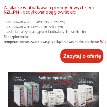
Zasilacze w obudowach przemysłowych serii
RZI...PN
- dedykowane są głównie do:
- zastosowań w automatyce przemysłowej
- zastosowań w środowisku mieszkalnym
- zasilania maszyn pakujących, budowlanych, tkackich itp.
Zabezpieczenia:
temperaturowe,
zwarciowe,
przeciążeniowe,
nadnapięciowe
Wię