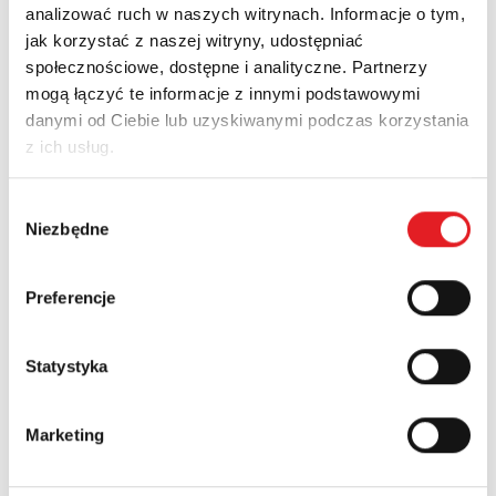
analizować ruch w naszych witrynach. Informacje o tym,
jak korzystać z naszej witryny, udostępniać
Certyfikat MID RLE03-4M
społecznościowe, dostępne i analityczne. Partnerzy
mogą łączyć te informacje z innymi podstawowymi
Pobierz PDF
danymi od Ciebie lub uzyskiwanymi podczas korzystania
z ich usług.
Wybór
Produkty według zastosowań
Niezbędne
zgody
Przekaźniki PCB dla elektroniki
Preferencje
Statystyka
Marketing