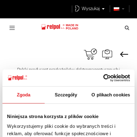
Wyszukaj
Polski producent przekaźników elektromagnetycznych i
komponentów automatyki przemysłowej
Pobierz
Certyfikaty
produktów
Certyfikat MID
Zgoda
Szczegóły
O plikach cookies
Certyfikat MID
Niniejsza strona korzysta z plików cookie
Certyfikat MID RLE01-2M
Wykorzystujemy pliki cookie do wybranych treści i
reklam, aby oferować funkcje społecznościowe i
Pobierz PDF