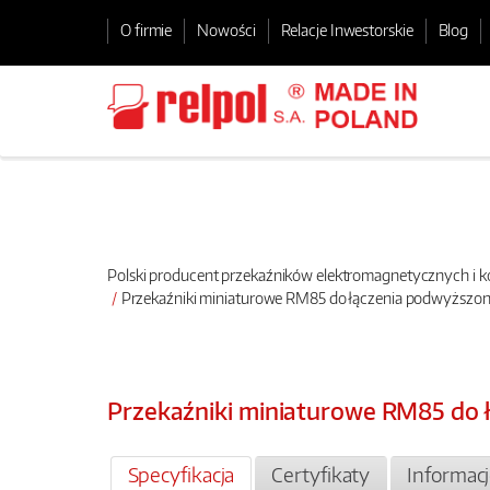
O firmie
Nowości
Relacje Inwestorskie
Blog
Polski producent przekaźników elektromagnetycznych i
Przekaźniki miniaturowe RM85 do łączenia podwyższon
Przekaźniki miniaturowe RM85 do 
Specyfikacja
Certyfikaty
Informac