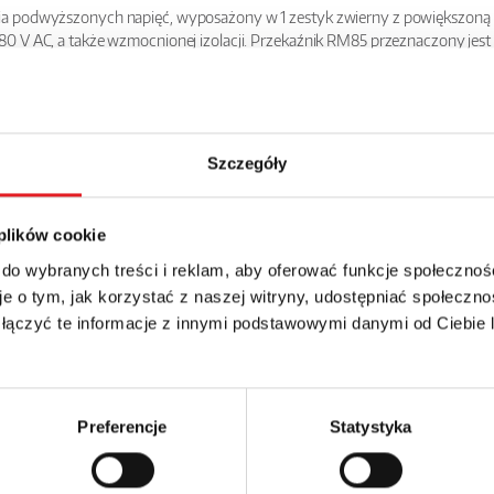
ia podwyższonych napięć, wyposażony w 1 zestyk zwierny z powiększoną
80 V AC, a także wzmocnionej izolacji. Przekaźnik RM85 przeznaczony j
i RoHS. Podobnie, jak w przypadku pozostałych przekaźników Relpol, zal
Szczegóły
 plików cookie
 do wybranych treści i reklam, aby oferować funkcje społecznoś
e o tym, jak korzystać z naszej witryny, udostępniać społeczno
 łączyć te informacje z innymi podstawowymi danymi od Ciebie
Preferencje
Statystyka