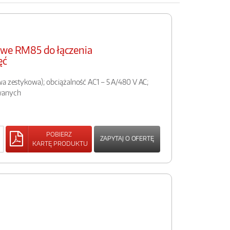
owe RM85 do łączenia
ęć
wa zestykowa); obciążalność AC1 – 5 A/480 V AC;
wanych
POBIERZ
ZAPYTAJ O OFERTĘ
KARTĘ PRODUKTU