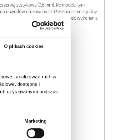
 przerwą zestykową (0,6 mm). Po modelu tym
est do obwodów drukowanych. Przekaźnik ten zgodny
etą tego modelu jest także wysoka jakość wykonania
O plikach cookies
ciowe i analizować ruch w
ściowe, dostępne i
 lub uzyskiwanymi podczas
Marketing