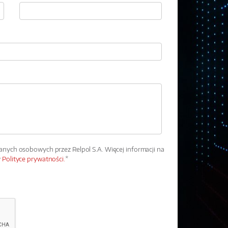
ych osobowych przez Relpol S.A. Więcej informacji na
w
Polityce prywatności.
*