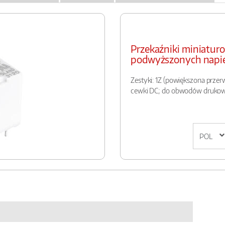
Przekaźniki miniatur
podwyższonych napi
Zestyki: 1Z (powiększona przer
cewki DC; do obwodów druko