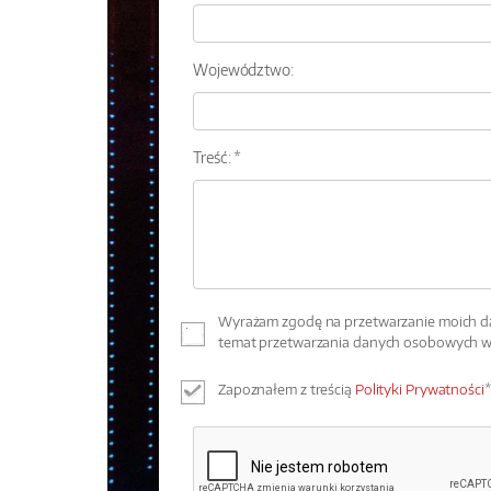
Województwo:
Treść: *
Wyrażam zgodę na przetwarzanie moich dan
temat przetwarzania danych osobowych 
Zapoznałem z treścią
Polityki Prywatności
*