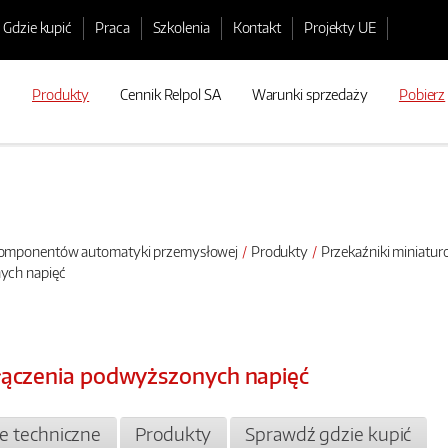
Gdzie kupić
Praca
Szkolenia
Kontakt
Projekty UE
Produkty
Cennik Relpol SA
Warunki sprzedaży
Pobierz
 komponentów automatyki przemysłowej
Produkty
Przekaźniki miniatu
ych napięć
łączenia podwyższonych napięć
je techniczne
Produkty
Sprawdź gdzie kupić