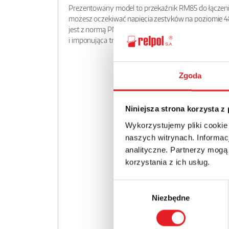
Prezentowany model to przekaźnik RM85 do łączen
możesz oczekiwać napięcia zestyków na poziomie 4
jest z normą PN-EN 60335-1. Spełnia również wymog
i imponująca trwałość mechaniczna.
Zgoda
Niniejsza strona korzysta z
Wykorzystujemy pliki cookie
naszych witrynach. Informacj
analityczne. Partnerzy mogą
korzystania z ich usług.
Wybór
Niezbędne
zgody