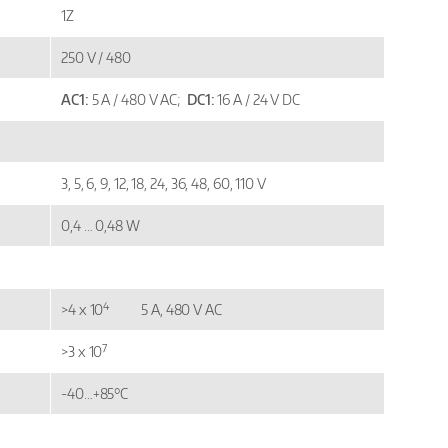
1Z
250 V / 480
AC1:
5 A / 480 V AC;
DC1:
16 A / 24 V DC
3, 5, 6, 9, 12, 18, 24, 36, 48, 60, 110 V
0,4 … 0,48 W
4
>4 x 10
5 A, 480 V AC
7
>3 x 10
-40…+85°C