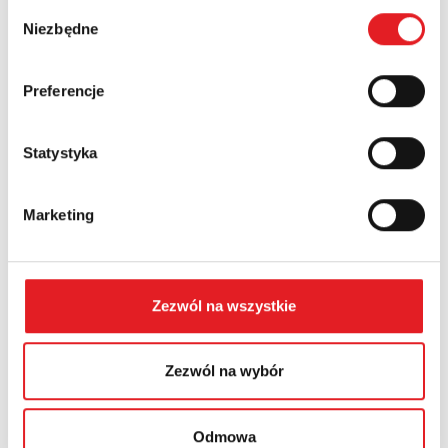
Wybór
Niezbędne
Numer telefonu:
zgody
Preferencje
Województwo:
Statystyka
Treść: *
Marketing
Zezwól na wszystkie
Wyrażam zgodę na przetwarzanie moich danych
osobowych przez Relpol S.A. Więcej informacji na temat
Zezwól na wybór
przetwarzania danych osobowych w
Polityce prywatności.
*
Zapoznałem z treścią
Polityki Prywatności
*
Odmowa