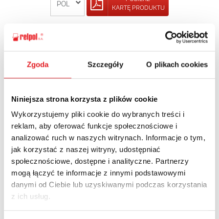
KARTĘ PRODUKTU
POWRÓT
Zgoda
Szczegóły
O plikach cookies
Zapytaj o szczegóły oferty
Niniejsza strona korzysta z plików cookie
Wykorzystujemy pliki cookie do wybranych treści i
Imię i nazwisko: *
reklam, aby oferować funkcje społecznościowe i
analizować ruch w naszych witrynach. Informacje o tym,
jak korzystać z naszej witryny, udostępniać
Adres e-mail: *
społecznościowe, dostępne i analityczne. Partnerzy
mogą łączyć te informacje z innymi podstawowymi
danymi od Ciebie lub uzyskiwanymi podczas korzystania
Nazwa firmy:
z ich usług.