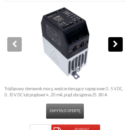
Trójfazowy sterownik mocy, wejście sterujące: napięciowe 0...5 V DC,
0...10 V DC lub prądowe 4...20 mA, prąd obciążenia 25...80 A.
ZAPYTAJ O OFERTĘ
POBIERZ