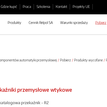
Gdzie kupić
Praca
Szkolenia
Kontakt
Projekty UE
Produkty
Cennik Relpol SA
Warunki sprzedaży
Pobierz
 komponentów automatyki przemysłowej
Pobierz
Produkty wycofane
P
kaźniki przemysłowe wtykowe
katalogowa przekaźnik - R2