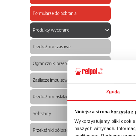
Formularze do pobrania
Produkty wycofane
Przekaźniki czasowe
Ograniczniki przepięć
Zasilacze impulsowe
Zgoda
Przekaźniki instalacyjne modułowe
Niniejsza strona korzysta z
Softstarty
Wykorzystujemy pliki cookie
naszych witrynach. Informacj
Przekaźniki półprzewodnikowe
analityczne. Partnerzy mogą