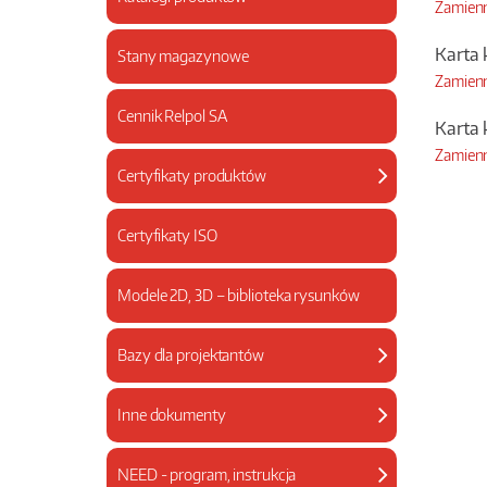
Zamienn
Karta 
Stany magazynowe
Zamienn
Cennik Relpol SA
Karta 
Zamienn
Certyfikaty produktów
Certyfikaty ISO
Modele 2D, 3D – biblioteka rysunków
Bazy dla projektantów
Inne dokumenty
NEED - program, instrukcja