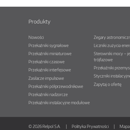
Produkty
Nowości
Zegary astronomiczn
Przekaźniki sygnałowe
Liczniki zużycia ener
Przekaźniki miniaturowe
Sterowniki mocy – j
trójfazowe
Przekaźniki czasowe
Przekaźniki przemy
Przekaźniki interfejsowe
Styczniki instalacyjn
Zasilacze impulsowe
Zapytaj o ofertę
Przekaźniki półprzewodnikowe
Przekaźniki nadzorcze
Przekaźniki instalacyjne modułowe
© 2026 Relpol S.A.
Polityka Prywatności
Mapa 