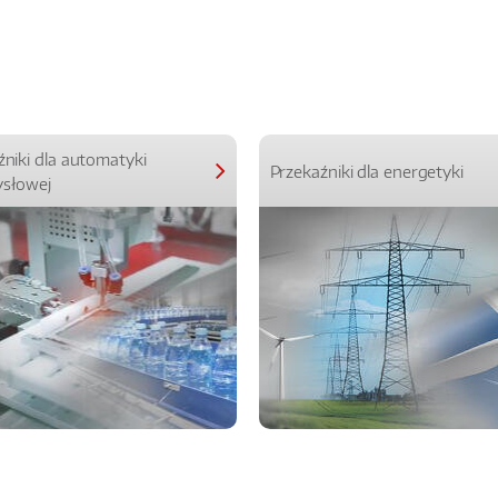
źniki dla automatyki
Przekaźniki dla energetyki
słowej