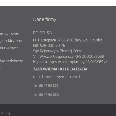
Dane firmy
RELPOL S.A.
e i cyfrowe
ul.
11 Listopada 37
,
68-200
Żary
, woj.
lubuskie
gii elektrycznej
NIP 928-000-70-76
ednofazowe i
Sąd Rejonowy w Zielonej Górze
VIII Wydział Gospodarczy KRS 0000088688
słowe wtykowe
Kapitał akcyjny w pełni opłacony 48.045.965 zł
e
ZAMÓWIENIA I ICH REALIZACJA
e-mail:
sprzedaz@relpol.com.pl
Tel.
68 47 90 822
Tel.
68 47 90 850
strony