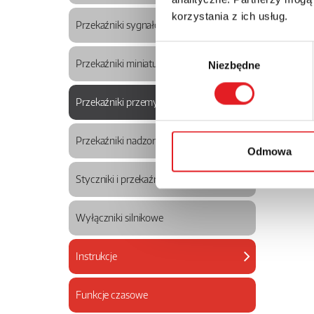
korzystania z ich usług.
Przekaźniki sygnałowe
Wybór
Przekaźniki miniaturowe
Niezbędne
zgody
Przekaźniki przemysłowe wtykowe
Przekaźniki nadzorcze
Odmowa
Styczniki i przekaźniki termiczne
Wyłączniki silnikowe
Instrukcje
Funkcje czasowe