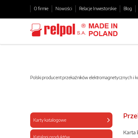
O firmie
Nowości
Relacje Inwestorskie
Blog
Polski producent przekaźników elektromagnetycznych i
Prze
Karty katalogowe
Karta 
Katalogi produktów