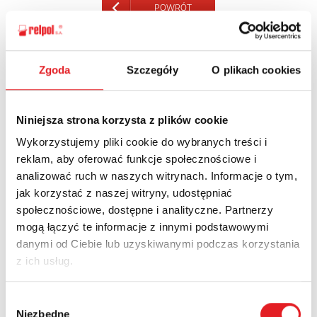
POWRÓT
Zgoda
Szczegóły
O plikach cookies
Zapytaj o szczegóły oferty
Niniejsza strona korzysta z plików cookie
Imię i nazwisko: *
Wykorzystujemy pliki cookie do wybranych treści i
reklam, aby oferować funkcje społecznościowe i
analizować ruch w naszych witrynach. Informacje o tym,
Adres e-mail: *
jak korzystać z naszej witryny, udostępniać
społecznościowe, dostępne i analityczne. Partnerzy
mogą łączyć te informacje z innymi podstawowymi
Nazwa firmy:
danymi od Ciebie lub uzyskiwanymi podczas korzystania
z ich usług.
Numer telefonu:
Wybór
Niezbędne
zgody