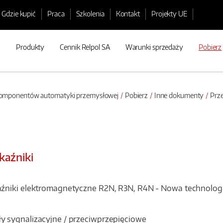
Gdzie kupić
Praca
Szkolenia
Kontakt
Projekty UE
Produkty
Cennik Relpol SA
Warunki sprzedaży
Pobierz
 komponentów automatyki przemysłowej
Pobierz
Inne dokumenty
Prze
kaźniki
aźniki elektromagnetyczne R2N, R3N, R4N - Nowa technolog
 sygnalizacyjne / przeciwprzepięciowe