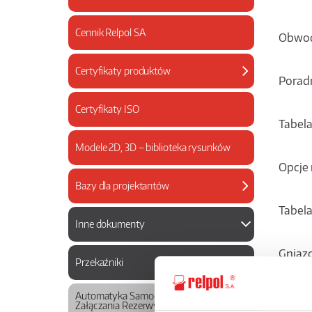
Cennik Relpol SA
Obwod
Certyfikaty produktów
Poradn
Certyfikaty ISO
Tabel
Modele 2D, 3D – biblioteka rysunków
Opcje
Bazy dla projektantów
Tabela
Inne dokumenty
Gniazd
Przekaźniki
Gniaz
Automatyka Samoczynnego
Załączania Rezerwy SZR