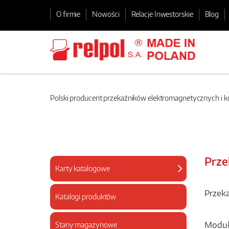
O firmie
Nowości
Relacje Inwestorskie
Blog
Polski producent przekaźników elektromagnetycznych i
Prze
Karty katalogowe
Przek
Katalogi produktów
Moduły
Stany magazynowe