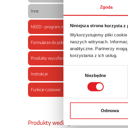
Zgoda
Gniaz
Inne
Niniejsza strona korzysta z
NEED - program, instrukcja
Wykorzystujemy pliki cookie
naszych witrynach. Informacj
Formularze do pobrania
analityczne. Partnerzy mogą
korzystania z ich usług.
Produkty wycofane
Wybór
Instrukcje
Niezbędne
zgody
Funkcje czasowe
Odmowa
Produkty według zastosowań