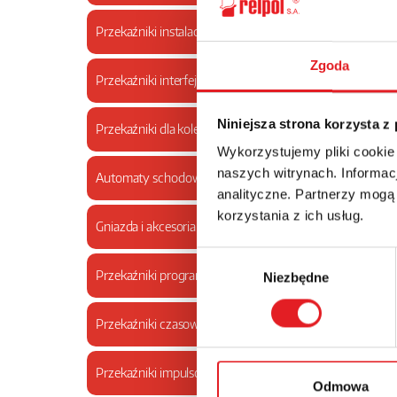
Stabi
Przekaźniki instalacyjne modułowe
Stabiln
Zgoda
regulac
Przekaźniki interfejsowe
skokami
W prakty
zabezpi
Niniejsza strona korzysta z
Przekaźniki dla kolejnictwa
Inwestuj
Wykorzystujemy pliki cookie
działan
naszych witrynach. Informacj
Automaty schodowe
ekonomi
analityczne. Partnerzy mogą
korzystania z ich usług.
Gniazda i akcesoria do przekaźników
Wybór
Przekaźniki programowalne NEED
Niezbędne
zgody
Przekaźniki czasowe
Przekaźniki impulsowe bistabilne
Odmowa