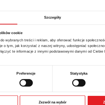
lne napięcie wyjściowe – bezpieczeństwo instalacji elekt
e napięcie wyjściowe to fundament niezawodnej instalacji elektrycznej. Nas
Szczegóły
ję parametrów, ale również kompleksowy zestaw zabezpieczeń, który chro
 obciążenia. Dzięki temu minimalizujesz ryzyko uszkodzeń i zwiększasz dłu
ce oznacza to, że możesz liczyć na stabilne zasilanie niezależnie od środow
eczona przed ryzykiem awarii.
 plików cookie
ąc w nasze rozwiązania, otrzymujesz nie tylko wysokiej jakości źródło energ
 do wybranych treści i reklam, aby oferować funkcje społecznoś
ia Twoich systemów. W efekcie ograniczasz przestoje, zwiększasz bezpiecze
e o tym, jak korzystać z naszej witryny, udostępniać społeczno
czną pracę.
 łączyć te informacje z innymi podstawowymi danymi od Ciebie
Preferencje
Statystyka
Zezwól na wybór
Z