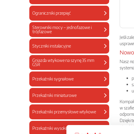
Ograniczniki przepięć
Sterowniki mocy – jednofazowe i
trójfazowe
Jeśli za
usprawn
Styczniki instalacyjne
Nowoc
Gniazda wtykowe na szynę 35 mm
Nasz no
GSR
systema
p
Przekaźniki sygnałowe
s
u
Przekaźniki miniaturowe
Kompakt
w szafi
Przekaźniki przemysłowe wtykowe
odporno
Dzięki 
niezakł
Przekaźniki wysokoprądowe
efektyw