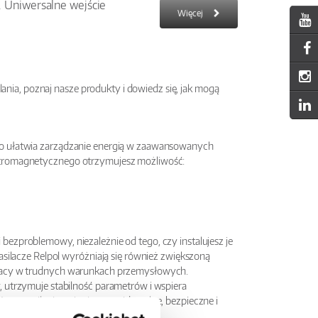
 Uniwersalne wejście
Więcej
ilania, poznaj nasze produkty i dowiedz się, jak mogą
co ułatwia zarządzanie energią w zaawansowanych
ektromagnetycznego otrzymujesz możliwość:
ezproblemowy, niezależnie od tego, czy instalujesz je
asilacze Relpol wyróżniają się również zwiększoną
 pracy w trudnych warunkach przemysłowych.
, utrzymuje stabilność parametrów i wspiera
ym zasilanie staje się przewidywalne, bezpieczne i