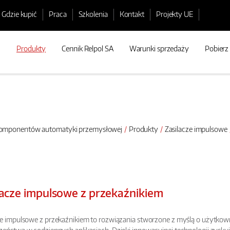
Gdzie kupić
Praca
Szkolenia
Kontakt
Projekty UE
Produkty
Cennik Relpol SA
Warunki sprzedaży
Pobierz
 komponentów automatyki przemysłowej
Produkty
Zasilacze impulsowe
lacze impulsowe z przekaźnikiem
ze impulsowe z przekaźnikiem to rozwiązania stworzone z myślą o użytkow