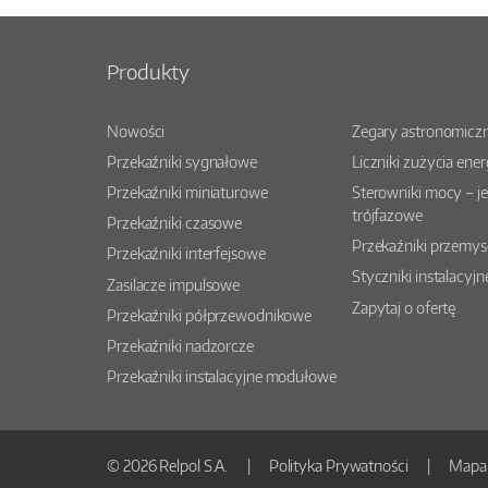
Produkty
Nowości
Zegary astronomiczn
Przekaźniki sygnałowe
Liczniki zużycia ener
Przekaźniki miniaturowe
Sterowniki mocy – j
trójfazowe
Przekaźniki czasowe
Przekaźniki przemy
Przekaźniki interfejsowe
Styczniki instalacyjn
Zasilacze impulsowe
Zapytaj o ofertę
Przekaźniki półprzewodnikowe
Przekaźniki nadzorcze
Przekaźniki instalacyjne modułowe
© 2026 Relpol S.A.
Polityka Prywatności
Mapa 