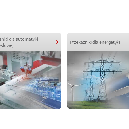
źniki dla automatyki
Przekaźniki dla energetyki
słowej