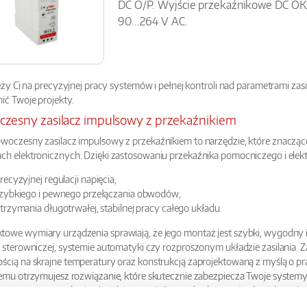
DC O/P. Wyjście przekaźnikowe DC OK.
90...264 V AC.
leży Ci na precyzyjnej pracy systemów i pełnej kontroli nad parametrami zas
ić Twoje projekty.
zesny zasilacz impulsowy z przekaźnikiem
woczesny zasilacz impulsowy z przekaźnikiem to narzędzie, które znaczą
ch elektronicznych. Dzięki zastosowaniu przekaźnika pomocniczego i el
recyzyjnej regulacji napięcia,
zybkiego i pewnego przełączania obwodów,
trzymania długotrwałej, stabilnej pracy całego układu.
owe wymiary urządzenia sprawiają, że jego montaż jest szybki, wygodny i b
e sterowniczej, systemie automatyki czy rozproszonym układzie zasilania. Z
ścią na skrajne temperatury oraz konstrukcją zaprojektowaną z myślą o
temu otrzymujesz rozwiązanie, które skutecznie zabezpiecza Twoje systemy
óconą pracę urządzeń w każdej sytuacji. Razem budujemy środowisko, w któr
ne.