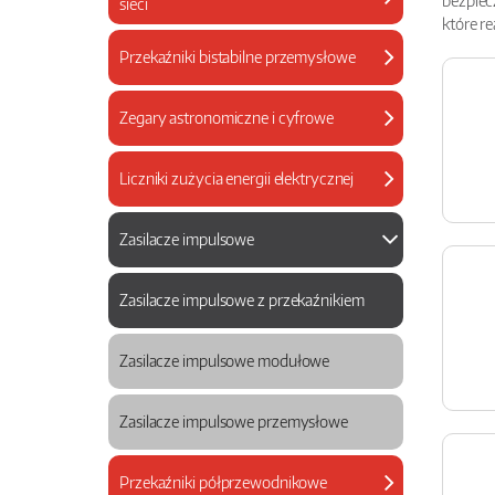
bezpiec
sieci
które r
Przekaźniki bistabilne przemysłowe
Zegary astronomiczne i cyfrowe
Liczniki zużycia energii elektrycznej
Zasilacze impulsowe
Zasilacze impulsowe z przekaźnikiem
Zasilacze impulsowe modułowe
Zasilacze impulsowe przemysłowe
Przekaźniki półprzewodnikowe