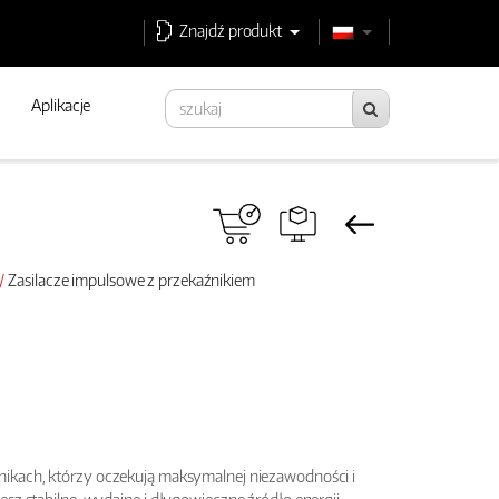
Znajdź produkt
Aplikacje
Zasilacze impulsowe z przekaźnikiem
nikach, którzy oczekują maksymalnej niezawodności i