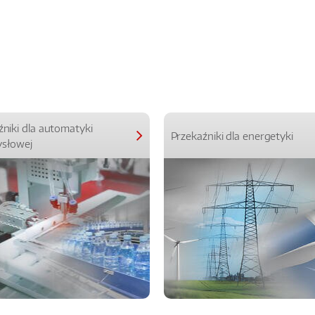
źniki dla automatyki
Przekaźniki dla energetyki
słowej