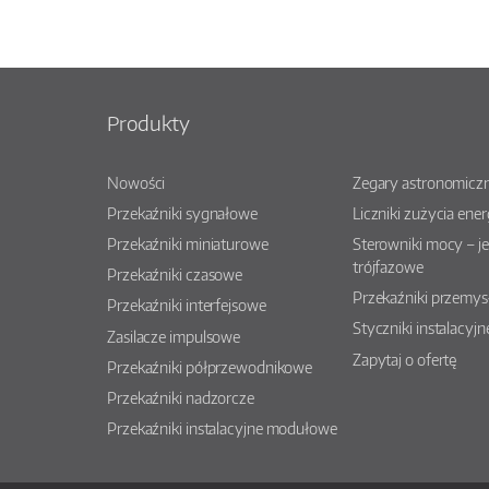
Produkty
Nowości
Zegary astronomiczn
Przekaźniki sygnałowe
Liczniki zużycia ener
Przekaźniki miniaturowe
Sterowniki mocy – j
trójfazowe
Przekaźniki czasowe
Przekaźniki przemy
Przekaźniki interfejsowe
Styczniki instalacyjn
Zasilacze impulsowe
Zapytaj o ofertę
Przekaźniki półprzewodnikowe
Przekaźniki nadzorcze
Przekaźniki instalacyjne modułowe