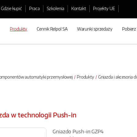
Gdzie kupić
Praca
Szkolenia
Kontakt
Projekty UE
Produkty
Cennik Relpol SA
Warunki sprzedaży
Pobierz
 komponentów automatyki przemysłowej
Produkty
Gniazda i akcesoria 
zda w technologii Push-in
Gniazdo Push-in GZP4