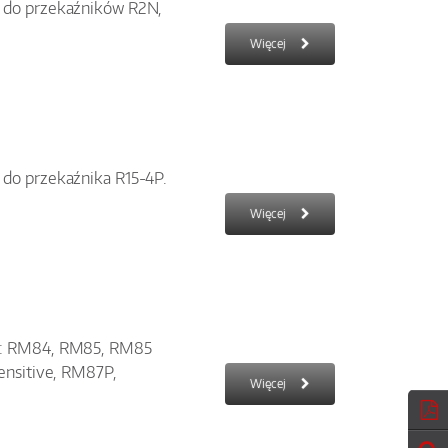
 do przekaźników R2N,
Więcej
do przekaźnika R15-4P.
Więcej
n: RM84, RM85, RM85
ensitive, RM87P,
Więcej