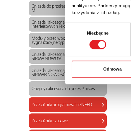
analityczne. Partnerzy mogą
Gniazda do przekaźników RUC i RUC-
M
korzystania z ich usług.
Gniazda i akcesoria do przekaźników
Wybór
interfejsowych PIR6....
Niezbędne
zgody
Moduły przeciwprzepięciowe /
sygnalizacyjne typu M...
Gniazda i akcesoria do przekaźników
SIR6W NOWOŚĆ!
Odmowa
Gniazda i akcesoria do przekaźników
SIR6WB NOWOŚĆ!
Obejmy i akcesoria do przekaźników
Przekaźniki programowalne NEED
Przekaźniki czasowe