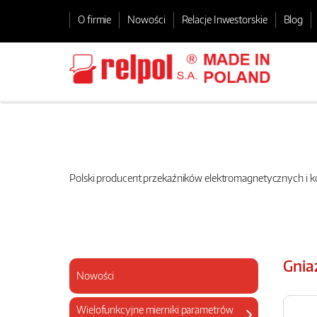
O firmie
Nowości
Relacje Inwestorskie
Blog
Polski producent przekaźników elektromagnetycznych i
Gnia
Nowości
Wielofunkcyjne mierniki parametrów