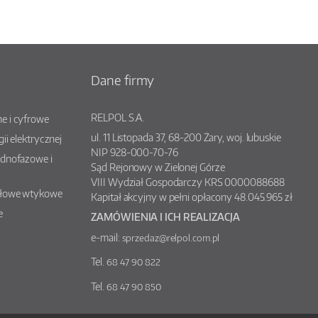
Dane firmy
RELPOL S.A.
e i cyfrowe
ul.
11 Listopada 37
,
68-200
Żary
, woj.
lubuskie
gii elektrycznej
NIP 928-000-70-76
ednofazowe i
Sąd Rejonowy w Zielonej Górze
VIII Wydział Gospodarczy KRS 0000088688
słowe wtykowe
Kapitał akcyjny w pełni opłacony 48.045.965 zł
e
ZAMÓWIENIA I ICH REALIZACJA
e-mail:
sprzedaz@relpol.com.pl
Tel.
68 47 90 822
Tel.
68 47 90 850