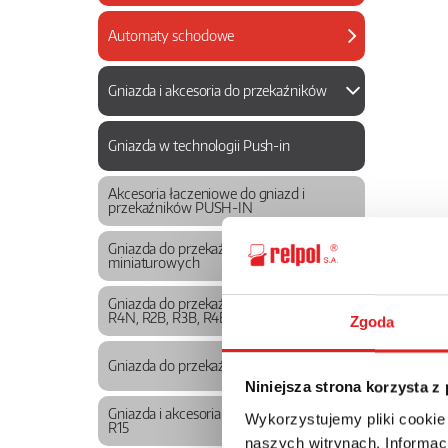
Automaty schodowe
Gniazda i akcesoria do przekaźników
Gniazda w technologii Push-in
Akcesoria łaczeniowe do gniazd i
przekaźników PUSH-IN
Gniazda do przekaźników
miniaturowych
Gniazda do przekaźników R2N, R3N,
R4N, R2B, R3B, R4B
Zgoda
Gniazda do przekaźników R2M
Niniejsza strona korzysta z
Gniazda i akcesoria do przekaźników
Wykorzystujemy pliki cookie
R15
naszych witrynach. Informacj