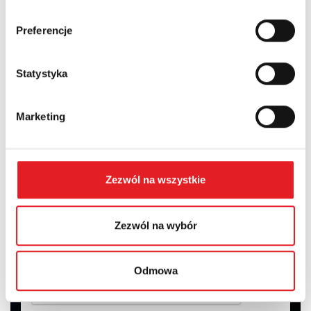
Województwo:
Preferencje
Treść: *
Statystyka
Marketing
Wyrażam zgodę na przetwarzanie moich danych
Zezwól na wszystkie
osobowych przez Relpol S.A. Więcej informacji na temat
przetwarzania danych osobowych w
Polityce prywatności.
*
Zezwól na wybór
Zapoznałem z treścią
Polityki Prywatności
*
Odmowa