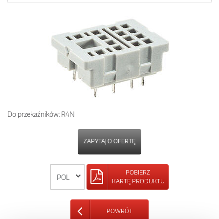
Do przekaźników: R4N
ZAPYTAJ O OFERTĘ
POBIERZ
KARTĘ PRODUKTU
POWRÓT