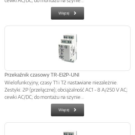
cewki AC/DC; do montażu na szynie...
Więcej
Przekaźnik czasowy TR-EI2P-UNI
Wielofunkcyjny, czasy T1 i T2 nastawiane niezależnie.
Zestyki: 2P (przełączne); obciążalność AC1 - 8 A/250 V AC;
cewki AC/DC; do montażu na szynie...
Więcej