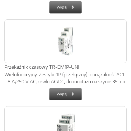
Więcej
Przekaźnik czasowy TR-EM1P-UNI
Wielofunkcyjny. Zestyki: 1P (przełączny); obciążalność AC1
- 8 A/250 V AC; cewki AC/DC; do montażu na szynie 35 mm
Więcej