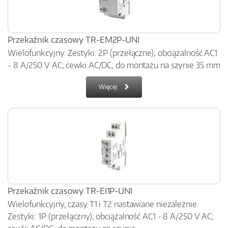
Przekaźnik czasowy TR-EM2P-UNI
Wielofunkcyjny. Zestyki: 2P (przełączne); obciążalność AC1
- 8 A/250 V AC; cewki AC/DC; do montażu na szynie 35 mm
Więcej
Przekaźnik czasowy TR-EI1P-UNI
Wielofunkcyjny, czasy T1 i T2 nastawiane niezależnie.
Zestyki: 1P (przełączny); obciążalność AC1 - 8 A/250 V AC;