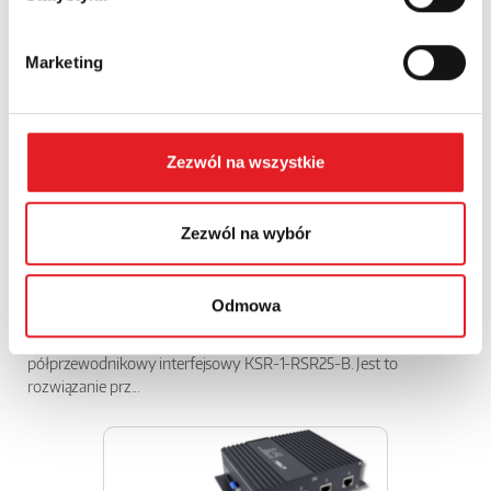
Marketing
Zezwól na wszystkie
Zezwól na wybór
Przekaźnik półprzewodnikowy interfejsowy KSR-
1-RSR25...
Odmowa
Relpol wprowadza do oferty nowoczesny przekaźnik
półprzewodnikowy interfejsowy KSR-1-RSR25-B. Jest to
rozwiązanie prz...