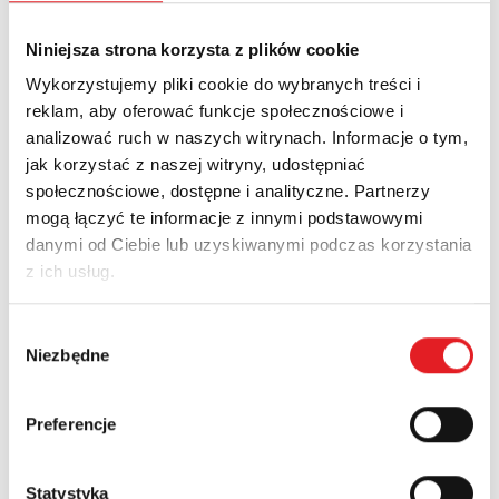
Niniejsza strona korzysta z plików cookie
5.85
Wykorzystujemy pliki cookie do wybranych treści i
119,000
reklam, aby oferować funkcje społecznościowe i
5.70
analizować ruch w naszych witrynach. Informacje o tym,
117,000
jak korzystać z naszej witryny, udostępniać
5.55
115,000
społecznościowe, dostępne i analityczne. Partnerzy
5.40
113,000
mogą łączyć te informacje z innymi podstawowymi
danymi od Ciebie lub uzyskiwanymi podczas korzystania
111,000
5.25
z ich usług.
109,000
5.10
107,000
Wybór
4.95
Niezbędne
zgody
105,000
4.80
Relpol
WIG
Preferencje
Nowości
Aktualności
Statystyka