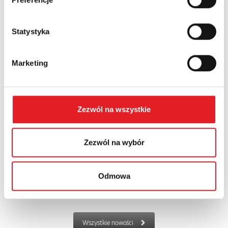
półprzewodnikowy interfejsowy KSR-1-RSR25-B. Jest to
rozwiązanie prz...
Statystyka
Marketing
Zezwól na wszystkie
Zezwól na wybór
Nowe ograniczniki przepięć PoE LAN – ochrona
danych...
Odmowa
Relpol rozszerza ofertę zabezpieczeń o serię ograniczników
przepięć PoE LAN RSP-05, przeznaczonych do ochrony urządze...
Wszystkie nowości