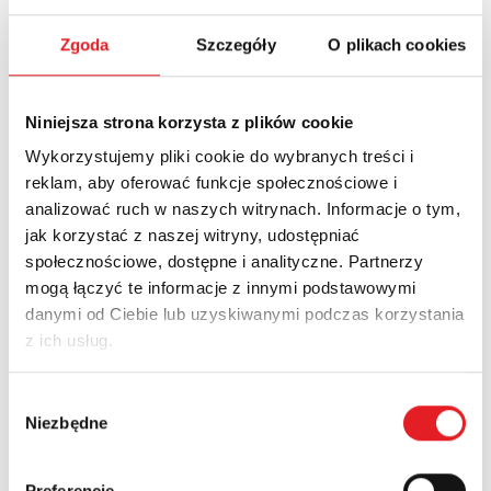
Zgoda
Szczegóły
O plikach cookies
Niniejsza strona korzysta z plików cookie
Nowości
Aktualności
Wykorzystujemy pliki cookie do wybranych treści i
reklam, aby oferować funkcje społecznościowe i
analizować ruch w naszych witrynach. Informacje o tym,
jak korzystać z naszej witryny, udostępniać
społecznościowe, dostępne i analityczne. Partnerzy
mogą łączyć te informacje z innymi podstawowymi
danymi od Ciebie lub uzyskiwanymi podczas korzystania
z ich usług.
Wybór
Niezbędne
zgody
Przekaźnik półprzewodnikowy interfejsowy KSR-
1-RSR25...
Relpol wprowadza do oferty nowoczesny przekaźnik
Preferencje