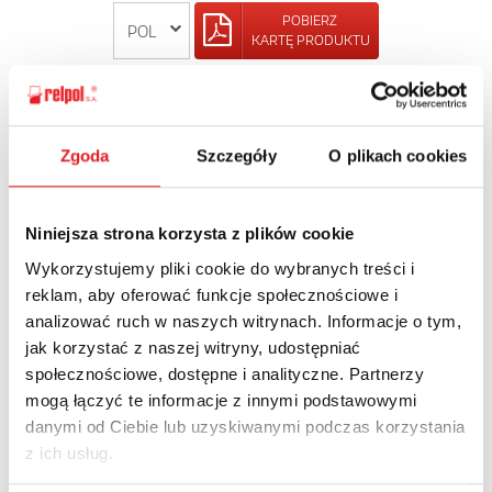
POBIERZ
KARTĘ PRODUKTU
POWRÓT
Zgoda
Szczegóły
O plikach cookies
Niniejsza strona korzysta z plików cookie
Zapytaj o szczegóły oferty
Wykorzystujemy pliki cookie do wybranych treści i
Imię i nazwisko: *
reklam, aby oferować funkcje społecznościowe i
analizować ruch w naszych witrynach. Informacje o tym,
jak korzystać z naszej witryny, udostępniać
Adres e-mail: *
społecznościowe, dostępne i analityczne. Partnerzy
mogą łączyć te informacje z innymi podstawowymi
danymi od Ciebie lub uzyskiwanymi podczas korzystania
z ich usług.
Nazwa firmy: