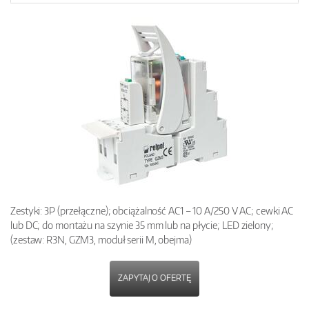
Zestyki: 3P (przełączne); obciążalność AC1 – 10 A/250 V AC; cewki AC
lub DC; do montażu na szynie 35 mm lub na płycie; LED zielony;
(zestaw: R3N, GZM3, moduł serii M, obejma)
ZAPYTAJ O OFERTĘ