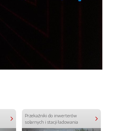
Przekaźniki do inwerterów
Przekaźniki
solarnych i stacji ładowania