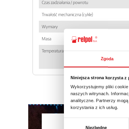
Czas zadziałania / powrotu
Trwałość mechaniczna (cykle)
Wymiary
Masa
Temperatura otoczenia
Zgoda
Niniejsza strona korzysta z
Wykorzystujemy pliki cookie
naszych witrynach. Informacj
analityczne. Partnerzy mogą
korzystania z ich usług.
Zapytaj o 
Wybór
Niezbędne
zgody