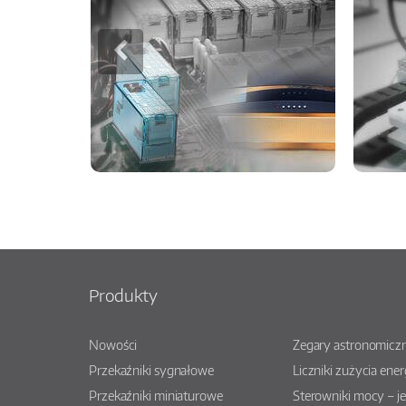
Produkty
Nowości
Zegary astronomiczn
Przekaźniki sygnałowe
Liczniki zużycia ener
Przekaźniki miniaturowe
Sterowniki mocy – j