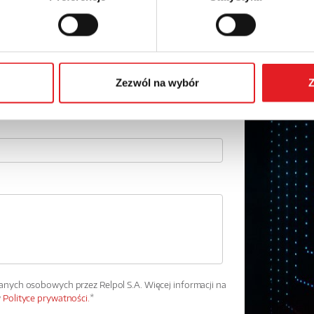
Adres e-mail: *
Numer telefonu:
Zezwól na wybór
Z
ych osobowych przez Relpol S.A. Więcej informacji na
w
Polityce prywatności.
*