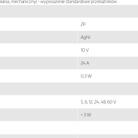
ałania, mechaniczny) - wyposażenie standardowe przekaźników.
2P
AgNi
10 V
24 A
0,3 W
5, 6, 12, 24, 48, 60 V
< 3 W