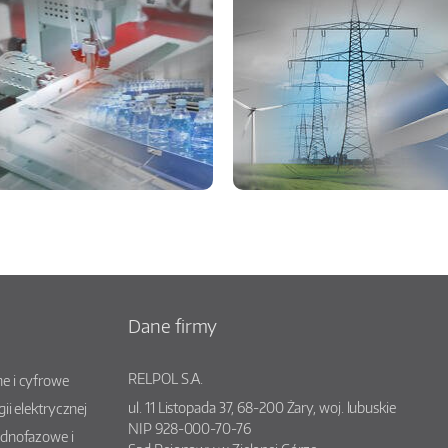
Dane firmy
RELPOL S.A.
e i cyfrowe
ul.
11 Listopada 37
,
68-200
Żary
, woj.
lubuskie
gii elektrycznej
NIP 928-000-70-76
ednofazowe i