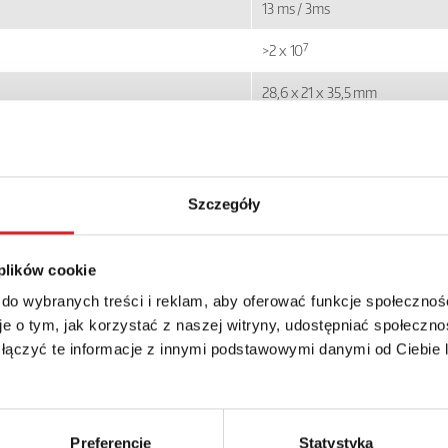
13 ms / 3ms
7
>2 x 10
28,6 x 21 x 35,5 mm
35 g
o
składowania:
-40...+85
C
Szczegóły
o
pracy:
-20...+55
C
 plików cookie
 do wybranych treści i reklam, aby oferować funkcje społecznoś
e o tym, jak korzystać z naszej witryny, udostępniać społeczno
 łączyć te informacje z innymi podstawowymi danymi od Ciebie
szczegóły oferty
Preferencje
Statystyka