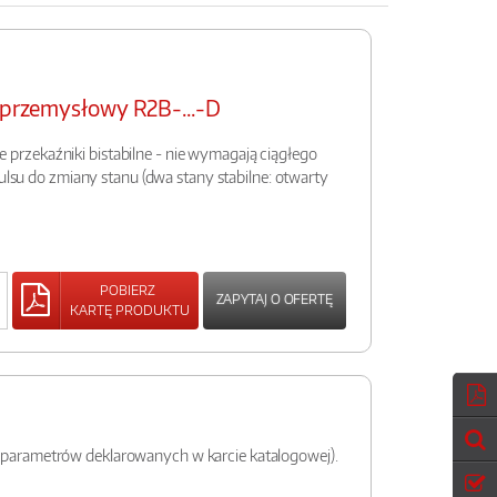
y przemysłowy R2B-...-D
rzekaźniki bistabilne - nie wymagają ciągłego
pulsu do zmiany stanu (dwa stany stabilne: otwarty
POBIERZ
ZAPYTAJ O OFERTĘ
KARTĘ PRODUKTU
u parametrów deklarowanych w karcie katalogowej).