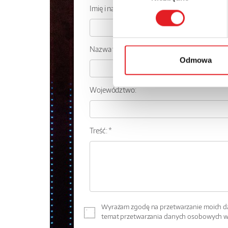
Imię i nazwisko: *
Nazwa firmy:
Odmowa
Województwo:
Treść: *
Wyrażam zgodę na przetwarzanie moich dan
temat przetwarzania danych osobowych 