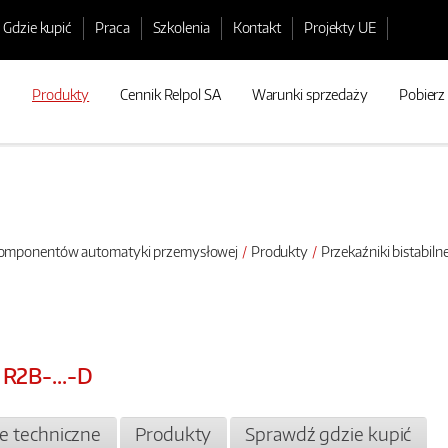
Gdzie kupić
Praca
Szkolenia
Kontakt
Projekty UE
Produkty
Cennik Relpol SA
Warunki sprzedaży
Pobierz
 komponentów automatyki przemysłowej
Produkty
Przekaźniki bistabil
 R2B-...-D
je techniczne
Produkty
Sprawdź gdzie kupić