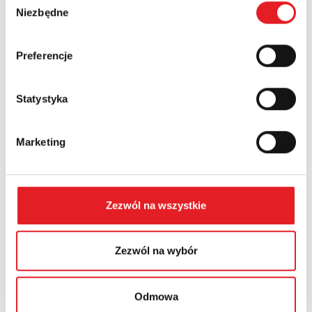
Numer telefonu:
Niezbędne
zgody
Preferencje
Województwo:
Statystyka
Treść: *
Marketing
Zezwól na wszystkie
Wyrażam zgodę na przetwarzanie moich danych
osobowych przez Relpol S.A. Więcej informacji na temat
przetwarzania danych osobowych w
Polityce prywatności.
*
Zezwól na wybór
Zapoznałem z treścią
Polityki Prywatności
*
Odmowa