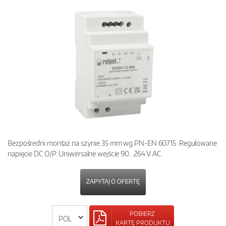
Bezpośredni montaż na szynie 35 mm wg PN-EN 60715. Regulowane
napięcie DC O/P. Uniwersalne wejście 90...264 V AC.
ZAPYTAJ O OFERTĘ
POBIERZ
KARTĘ PRODUKTU