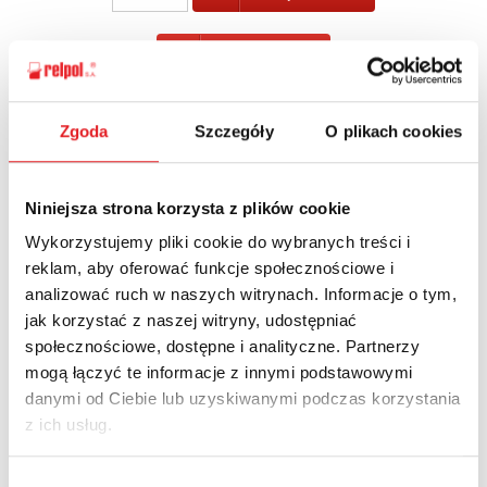
POWRÓT
Zgoda
Szczegóły
O plikach cookies
Zapytaj o szczegóły oferty
Niniejsza strona korzysta z plików cookie
Imię i nazwisko: *
Wykorzystujemy pliki cookie do wybranych treści i
reklam, aby oferować funkcje społecznościowe i
analizować ruch w naszych witrynach. Informacje o tym,
jak korzystać z naszej witryny, udostępniać
Adres e-mail: *
społecznościowe, dostępne i analityczne. Partnerzy
mogą łączyć te informacje z innymi podstawowymi
danymi od Ciebie lub uzyskiwanymi podczas korzystania
Nazwa firmy:
z ich usług.
Wybór