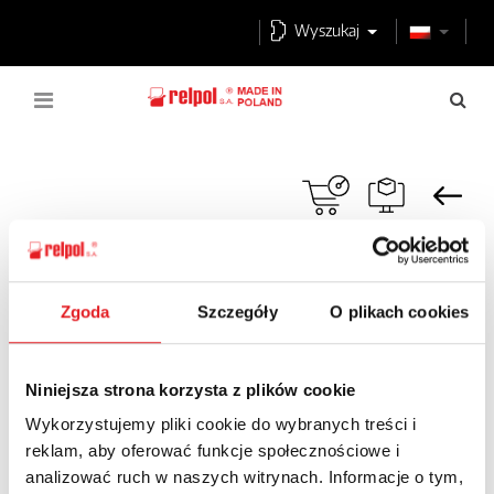
Wyszukaj
Polski producent przekaźników elektromagnetycznych i
komponentów automatyki przemysłowej
Pobierz
Instrukcje
Instrukcja bezpiecznego użytkowania produktów Relpol S.A.
Zgoda
Szczegóły
O plikach cookies
Instrukcja bezpiecznego użytkowania
Niniejsza strona korzysta z plików cookie
produktów Relpol S.A.
Wykorzystujemy pliki cookie do wybranych treści i
reklam, aby oferować funkcje społecznościowe i
INSTRUKCJA BEZPIECZNEGO UŻYTKOWANIA
analizować ruch w naszych witrynach. Informacje o tym,
PRODUKTÓW RELPOL S.A.