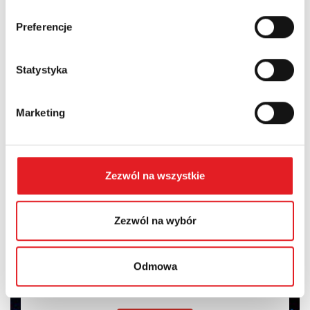
Województwo:
Preferencje
Treść: *
Statystyka
Marketing
Wyrażam zgodę na przetwarzanie moich danych
Zezwól na wszystkie
osobowych przez Relpol S.A. Więcej informacji na temat
przetwarzania danych osobowych w
Polityce prywatności.
*
Zezwól na wybór
Zapoznałem z treścią
Polityki Prywatności
*
Odmowa