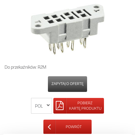
Do przekaźników: R2M
ZAPYTAJ O OFERTĘ
POBIERZ
KARTĘ PRODUKTU
POWRÓT