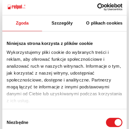
Zgoda
Szczegóły
O plikach cookies
Zapytaj o szczegóły oferty
Imię i nazwisko: *
Niniejsza strona korzysta z plików cookie
Wykorzystujemy pliki cookie do wybranych treści i
reklam, aby oferować funkcje społecznościowe i
Adres e-mail: *
analizować ruch w naszych witrynach. Informacje o tym,
jak korzystać z naszej witryny, udostępniać
społecznościowe, dostępne i analityczne. Partnerzy
Nazwa firmy:
mogą łączyć te informacje z innymi podstawowymi
danymi od Ciebie lub uzyskiwanymi podczas korzystania
z ich usług.
Numer telefonu:
Wybór
Niezbędne
zgody