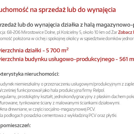
uchomość na sprzedaż lub do wynajęcia
rzedaż lub do wynajęcia działka z halą magazynowo-
acja: 68-206 Mirostowice Dolne, pl.Kościelny 5, około 10 km od Żar
Zobacz 
omość położona w cichej i spokojnej okolicy w sąsiedztwie domków jednor
2
ierzchnia działki - 5 700 m
ierzchnia budynku usługowo-produkcyjnego - 561 
kterystyka nieruchomości:
udynek niemieszkalny o przeznaczeniu usługowym/produkcyjnym z zapl
cześniej funkcjonował jako hala produkcyjna firmy Relpol.
egularny, prostokątny kształt, jednokondygnacyjny z płaskim dachem po
urowane, tynkowane ściany z malowanymi ściankami działowymi.
kna drewniane, w części socjalno-magazynowej PCV.
a podłogach posadzka cementowa z wykładziną PCV oraz płytki.
 pomieszczeń: