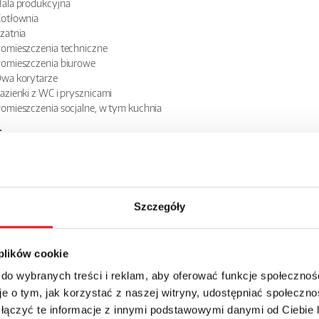
ala produkcyjna
otłownia
zatnia
omieszczenia techniczne
omieszczenia biurowe
wa korytarze
azienki z WC i prysznicami
omieszczenia socjalne, w tym kuchnia
:
Woda
rąd
analizacja
Szczegóły
kowe udogodnienia:
uży parking wyłożony kostką typu polbruk
grodzony teren z bramą wjazdową
 plików cookie
sprzedaży 1 000 000 zł do negocjacji
 do wybranych treści i reklam, aby oferować funkcje społecznoś
e o tym, jak korzystać z naszej witryny, udostępniać społeczno
za wynajem do negocjacji
 łączyć te informacje z innymi podstawowymi danymi od Ciebie