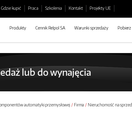
Gdzie kupić
Praca
Szkolenia
Kontakt
Projekty UE
Produkty
Cennik Relpol SA
Warunki sprzedaży
Pobierz
edaż lub do wynajęcia
 komponentów automatyki przemysłowej
Firma
Nieruchomość na sprzeda