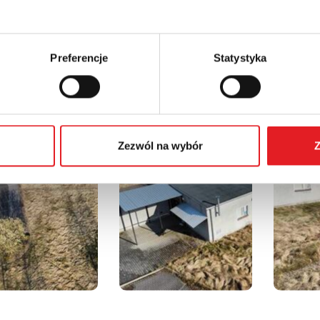
szam do kontaktu oraz na prezentację nieruchomości!
8 741 037,
ratman.a@relpol.com.pl
Preferencje
Statystyka
ia
Zezwól na wybór
Z