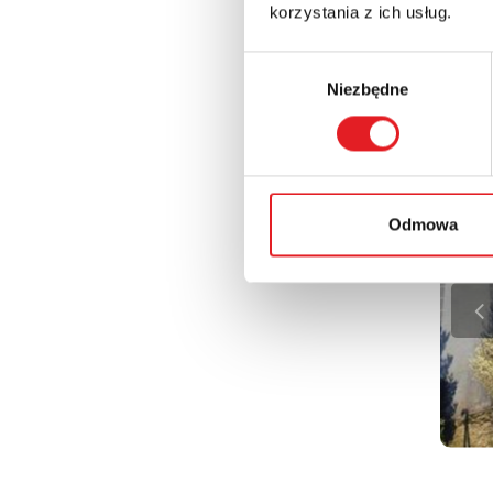
korzystania z ich usług.
Zapra
50
Wybór
Niezbędne
zgody
Galer
Odmowa