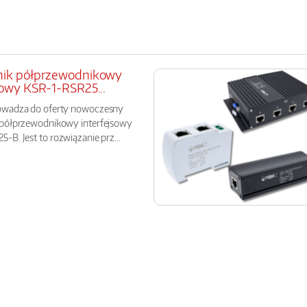
nik półprzewodnikowy
sowy KSR-1-RSR25...
owadza do oferty nowoczesny
 półprzewodnikowy interfejsowy
-B. Jest to rozwiązanie prz...