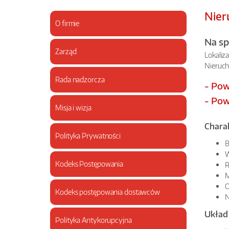
Nier
O firmie
Na sp
Zarząd
Lokaliz
Nieruch
Rada nadzorcza
- Pow
- Pow
Misja i wizja
Chara
Polityka Prywatności
B
W
Kodeks Postępowania
R
M
O
Kodeks postępowania dostawców
N
Układ
Polityka Antykorupcyjna