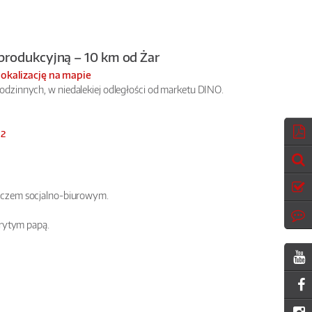
produkcyjną – 10 km od Żar
lokalizację na mapie
odzinnych, w niedalekiej odległości od marketu DINO.
2
m
eczem socjalno-biurowym.
krytym papą.