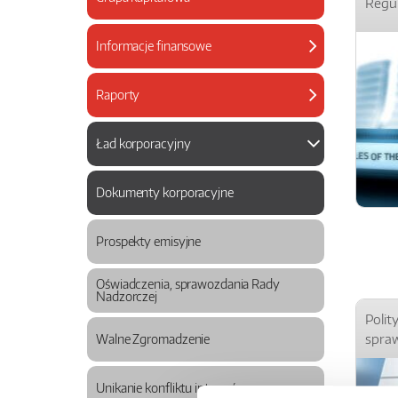
Regu
Informacje finansowe
Raporty
Ład korporacyjny
Dokumenty korporacyjne
Prospekty emisyjne
Oświadczenia, sprawozdania Rady
Nadzorczej
Polit
spra
Walne Zgromadzenie
Unikanie konfliktu interesów