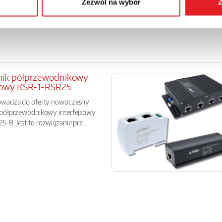
Zezwól na wybór
Z
nik półprzewodnikowy
sowy KSR-1-RSR25...
owadza do oferty nowoczesny
 półprzewodnikowy interfejsowy
-B. Jest to rozwiązanie prz...