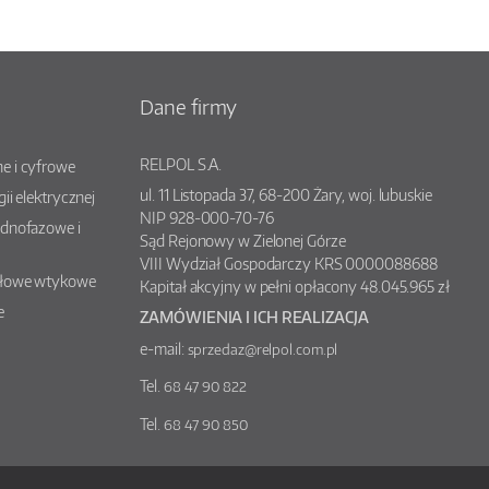
Dane firmy
RELPOL S.A.
e i cyfrowe
ul.
11 Listopada 37
,
68-200
Żary
, woj.
lubuskie
gii elektrycznej
NIP 928-000-70-76
ednofazowe i
Sąd Rejonowy w Zielonej Górze
VIII Wydział Gospodarczy KRS 0000088688
słowe wtykowe
Kapitał akcyjny w pełni opłacony 48.045.965 zł
e
ZAMÓWIENIA I ICH REALIZACJA
e-mail:
sprzedaz@relpol.com.pl
Tel.
68 47 90 822
Tel.
68 47 90 850