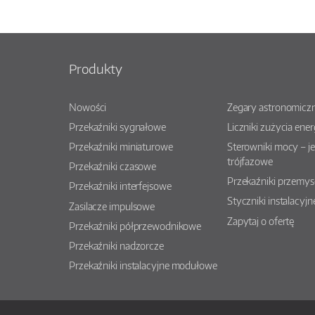
Produkty
Nowości
Zegary astronomiczn
Przekaźniki sygnałowe
Liczniki zużycia ener
Przekaźniki miniaturowe
Sterowniki mocy – j
trójfazowe
Przekaźniki czasowe
Przekaźniki przemy
Przekaźniki interfejsowe
Styczniki instalacyjn
Zasilacze impulsowe
Zapytaj o ofertę
Przekaźniki półprzewodnikowe
Przekaźniki nadzorcze
Przekaźniki instalacyjne modułowe