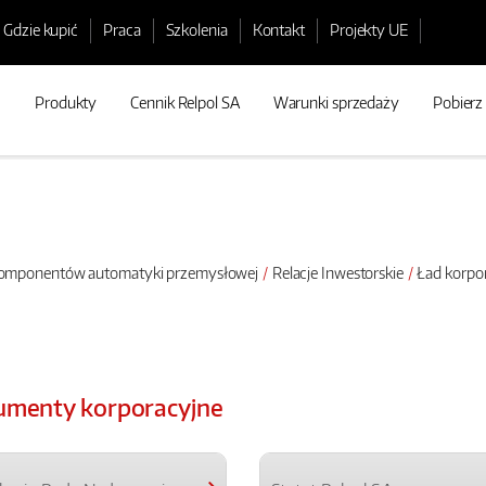
Gdzie kupić
Praca
Szkolenia
Kontakt
Projekty UE
Produkty
Cennik Relpol SA
Warunki sprzedaży
Pobierz
 komponentów automatyki przemysłowej
Relacje Inwestorskie
Ład korpo
menty korporacyjne