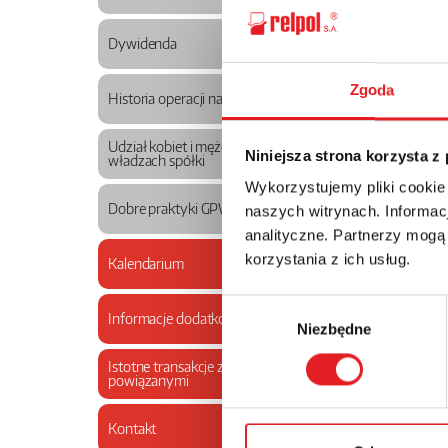
Dywidenda
Zgoda
Historia operacji na akcjach
Udział kobiet i mężczyzn we
Niniejsza strona korzysta z
władzach spółki
Wykorzystujemy pliki cookie
Dobre praktyki GPW
naszych witrynach. Informacj
analityczne. Partnerzy mogą
korzystania z ich usług.
Kalendarium
Wybór
Informacje dodatkowe
Niezbędne
zgody
Istotne transakcje z podmiotami
powiązanymi
Kontakt