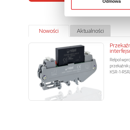
Odmowa
Nowości
Aktualności
Przekaź
interfej
Relpol wpr
przekaźnik
KSR-1-RSR25