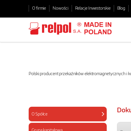
O firmie
Nowości
Relacje Inwestorskie
Blog
Polski producent przekaźników elektromagnetycznych i
Doku
O Spółce
Grupa kapitałowa