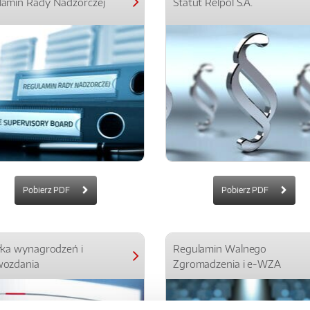
lamin Rady Nadzorczej
Statut Relpol S.A.
Pobierz PDF
Pobierz PDF
yka wynagrodzeń i
Regulamin Walnego
wozdania
Zgromadzenia i e-WZA