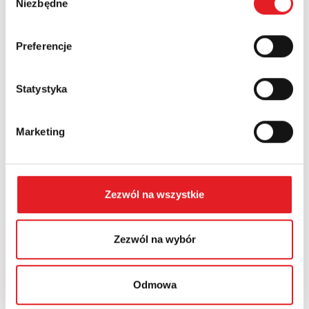
Niezbędne
zgody
Województwo:
Preferencje
Statystyka
Treść: *
Marketing
Zezwól na wszystkie
Wyrażam zgodę na przetwarzanie moich danych
osobowych przez Relpol S.A. Więcej informacji na temat
przetwarzania danych osobowych w
Polityce prywatności.
*
Zezwól na wybór
Zapoznałem z treścią
Polityki Prywatności
*
Odmowa