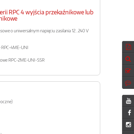
erii RPC 4 wyjścia przekaźnikowe lub
dnikowe
sowe o uniwersalnym napięciu zasilania 12...240 V
we RPC-4ME-UNI
nikowe RPC-2ME-UNI-SSR
włoczne)