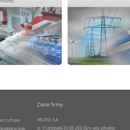
słowej
Dane firmy
RELPOL S.A.
e i cyfrowe
ul.
11 Listopada 37
,
68-200
Żary
, woj.
lubuskie
gii elektrycznej