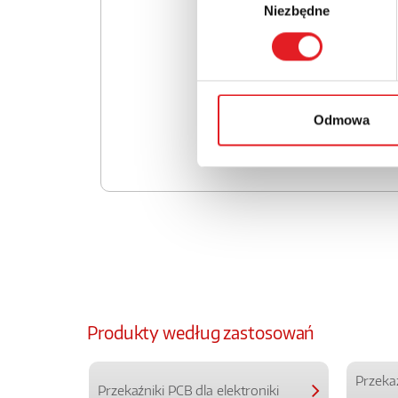
Niezbędne
zgody
Odmowa
Produkty według zastosowań
Przeka
Przekaźniki PCB dla elektroniki