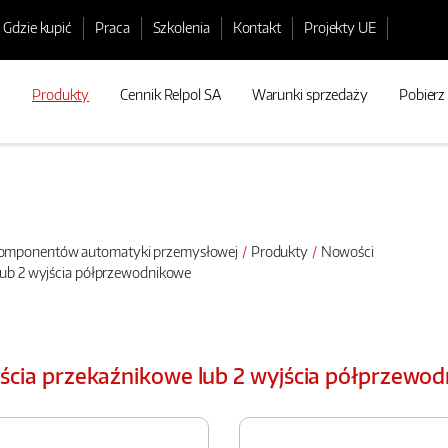
Gdzie kupić
Praca
Szkolenia
Kontakt
Projekty UE
Produkty
Cennik Relpol SA
Warunki sprzedaży
Pobierz
 komponentów automatyki przemysłowej
Produkty
Nowości
 lub 2 wyjścia półprzewodnikowe
yjścia przekaźnikowe lub 2 wyjścia półprzewo