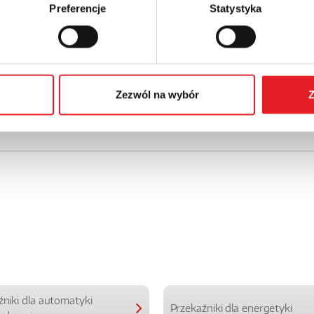
Preferencje
Statystyka
Zezwól na wybór
Z
źniki dla automatyki
Przekaźniki dla energetyki