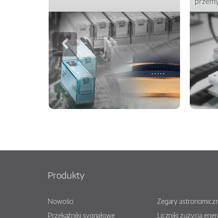
przemy
Produkty
Nowości
Zegary astronomiczn
Przekaźniki sygnałowe
Liczniki zużycia ener