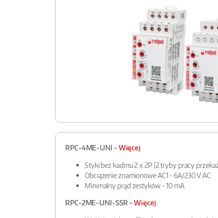
RPC-4ME-UNI -
Więcej
Styki bez kadmu 2 x 2P (2 tryby pracy przekaź
Obciążenie znamionowe AC1 - 6A/230 V AC
Minimalny prąd zestyków - 10 mA
RPC-2ME-UNI-SSR -
Więcej