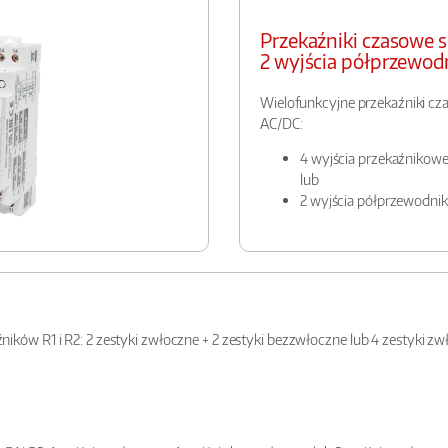
Przekaźniki czasowe s
2 wyjścia półprzewo
Wielofunkcyjne przekaźniki cza
AC/DC:
4 wyjścia przekaźniko
lub
2 wyjścia półprzewod
ników R1 i R2: 2 zestyki zwłoczne + 2 zestyki bezzwłoczne lub 4 zestyki z